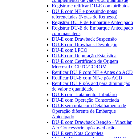
complementar de valor e/ou quantidade
Registrar e retificar DU-E com atributos
DU-E com NF-e possuindo notas
referenciadas (Notas de Remessa)
Registrar DU-E de Embarque Antecipado
Registrar DU-E de Embarque Antecipado
com mais itens
DU-E com Drawback Suspensão
DU-E com Drawback Devolução
DU-E com LPCO
DU-E com Depuração Estatística
DU-E com Certificado de Origem
Mercosul CCPTC/CCROM
Retificar DU-E com NF-e Antes do ACD
Retificar DU-E com NF-e pós ACD
Retificar DU-E pós-acd para diminuição
de valor e quantidade
DU-E com Tratamento Tributário
DU-E com Operação Consorciada
DU-E sem nota com Detalhamento de
Operação diferente de Embarque
Antecipado
DU-E com Drawback Isenção - Vincular
Ato Concessório após averbação
DU-E sem Nota Completa