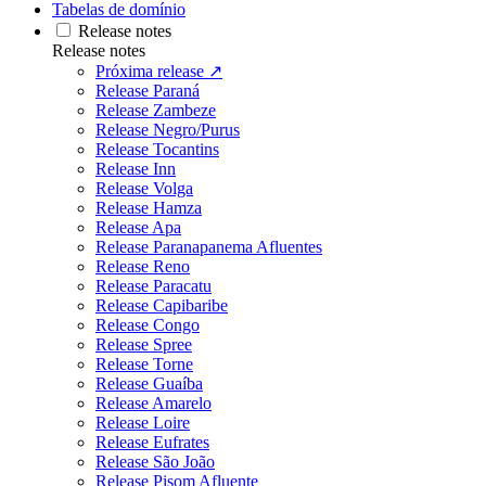
Tabelas de domínio
Release notes
Release notes
Próxima release ↗
Release Paraná
Release Zambeze
Release Negro/Purus
Release Tocantins
Release Inn
Release Volga
Release Hamza
Release Apa
Release Paranapanema Afluentes
Release Reno
Release Paracatu
Release Capibaribe
Release Congo
Release Spree
Release Torne
Release Guaíba
Release Amarelo
Release Loire
Release Eufrates
Release São João
Release Pisom Afluente