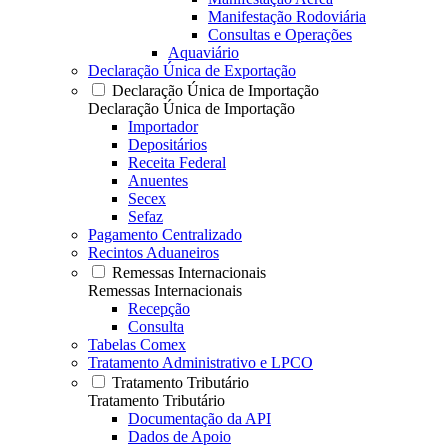
Manifestação Rodoviária
Consultas e Operações
Aquaviário
Declaração Única de Exportação
Declaração Única de Importação
Declaração Única de Importação
Importador
Depositários
Receita Federal
Anuentes
Secex
Sefaz
Pagamento Centralizado
Recintos Aduaneiros
Remessas Internacionais
Remessas Internacionais
Recepção
Consulta
Tabelas Comex
Tratamento Administrativo e LPCO
Tratamento Tributário
Tratamento Tributário
Documentação da API
Dados de Apoio