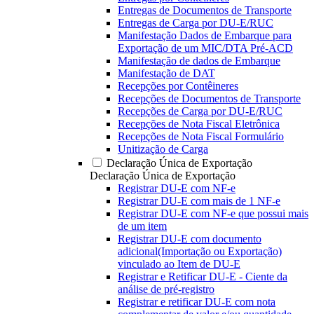
Entregas de Documentos de Transporte
Entregas de Carga por DU-E/RUC
Manifestação Dados de Embarque para
Exportação de um MIC/DTA Pré-ACD
Manifestação de dados de Embarque
Manifestação de DAT
Recepções por Contêineres
Recepções de Documentos de Transporte
Recepções de Carga por DU-E/RUC
Recepções de Nota Fiscal Eletrônica
Recepções de Nota Fiscal Formulário
Unitização de Carga
Declaração Única de Exportação
Declaração Única de Exportação
Registrar DU-E com NF-e
Registrar DU-E com mais de 1 NF-e
Registrar DU-E com NF-e que possui mais
de um item
Registrar DU-E com documento
adicional(Importação ou Exportação)
vinculado ao Item de DU-E
Registrar e Retificar DU-E - Ciente da
análise de pré-registro
Registrar e retificar DU-E com nota