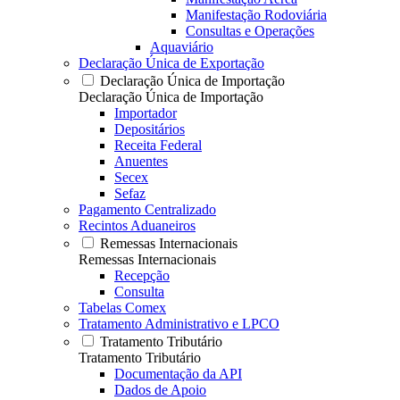
Manifestação Rodoviária
Consultas e Operações
Aquaviário
Declaração Única de Exportação
Declaração Única de Importação
Declaração Única de Importação
Importador
Depositários
Receita Federal
Anuentes
Secex
Sefaz
Pagamento Centralizado
Recintos Aduaneiros
Remessas Internacionais
Remessas Internacionais
Recepção
Consulta
Tabelas Comex
Tratamento Administrativo e LPCO
Tratamento Tributário
Tratamento Tributário
Documentação da API
Dados de Apoio