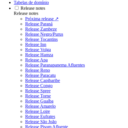
Tabelas de domínio
Release notes
Release notes
Próxima release ↗
Release Paraná
Release Zambeze
Release Negro/Purus
Release Tocantins
Release Inn
Release Volga
Release Hamza
Release Apa
Release Paranapanema Afluentes
Release Reno
Release Paracatu
Release Capibaribe
Release Congo
Release Spree
Release Torne
Release Guaíba
Release Amarelo
Release Loire
Release Eufrates
Release São João
Release Pisom Afluente