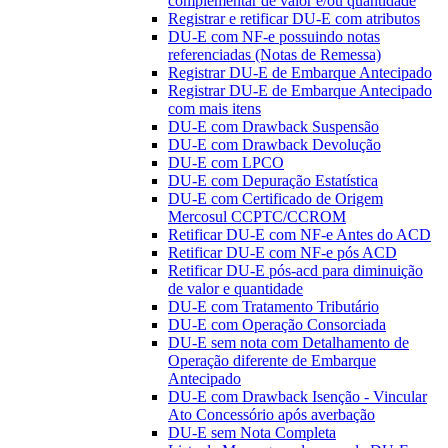
complementar de valor e/ou quantidade
Registrar e retificar DU-E com atributos
DU-E com NF-e possuindo notas
referenciadas (Notas de Remessa)
Registrar DU-E de Embarque Antecipado
Registrar DU-E de Embarque Antecipado
com mais itens
DU-E com Drawback Suspensão
DU-E com Drawback Devolução
DU-E com LPCO
DU-E com Depuração Estatística
DU-E com Certificado de Origem
Mercosul CCPTC/CCROM
Retificar DU-E com NF-e Antes do ACD
Retificar DU-E com NF-e pós ACD
Retificar DU-E pós-acd para diminuição
de valor e quantidade
DU-E com Tratamento Tributário
DU-E com Operação Consorciada
DU-E sem nota com Detalhamento de
Operação diferente de Embarque
Antecipado
DU-E com Drawback Isenção - Vincular
Ato Concessório após averbação
DU-E sem Nota Completa