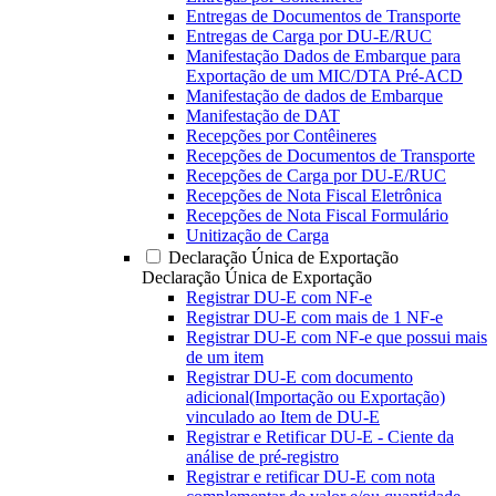
Entregas de Documentos de Transporte
Entregas de Carga por DU-E/RUC
Manifestação Dados de Embarque para
Exportação de um MIC/DTA Pré-ACD
Manifestação de dados de Embarque
Manifestação de DAT
Recepções por Contêineres
Recepções de Documentos de Transporte
Recepções de Carga por DU-E/RUC
Recepções de Nota Fiscal Eletrônica
Recepções de Nota Fiscal Formulário
Unitização de Carga
Declaração Única de Exportação
Declaração Única de Exportação
Registrar DU-E com NF-e
Registrar DU-E com mais de 1 NF-e
Registrar DU-E com NF-e que possui mais
de um item
Registrar DU-E com documento
adicional(Importação ou Exportação)
vinculado ao Item de DU-E
Registrar e Retificar DU-E - Ciente da
análise de pré-registro
Registrar e retificar DU-E com nota