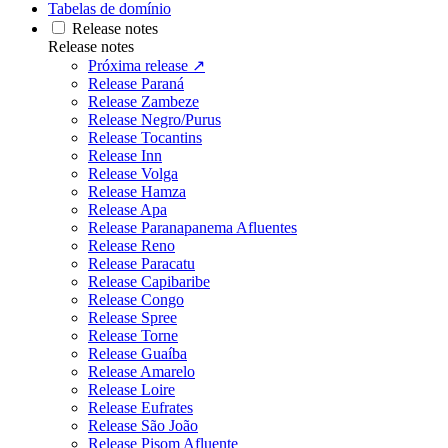
Tabelas de domínio
Release notes
Release notes
Próxima release ↗
Release Paraná
Release Zambeze
Release Negro/Purus
Release Tocantins
Release Inn
Release Volga
Release Hamza
Release Apa
Release Paranapanema Afluentes
Release Reno
Release Paracatu
Release Capibaribe
Release Congo
Release Spree
Release Torne
Release Guaíba
Release Amarelo
Release Loire
Release Eufrates
Release São João
Release Pisom Afluente