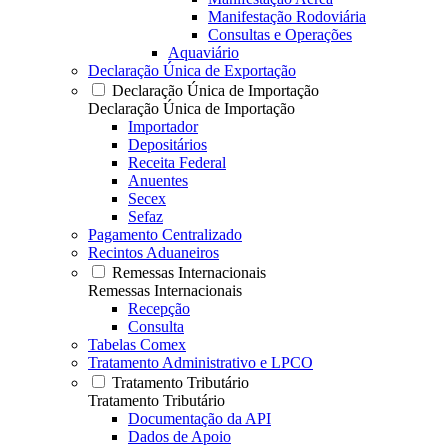
Manifestação Rodoviária
Consultas e Operações
Aquaviário
Declaração Única de Exportação
Declaração Única de Importação
Declaração Única de Importação
Importador
Depositários
Receita Federal
Anuentes
Secex
Sefaz
Pagamento Centralizado
Recintos Aduaneiros
Remessas Internacionais
Remessas Internacionais
Recepção
Consulta
Tabelas Comex
Tratamento Administrativo e LPCO
Tratamento Tributário
Tratamento Tributário
Documentação da API
Dados de Apoio