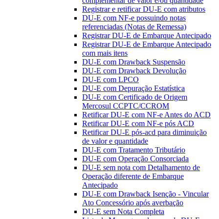
complementar de valor e/ou quantidade
Registrar e retificar DU-E com atributos
DU-E com NF-e possuindo notas
referenciadas (Notas de Remessa)
Registrar DU-E de Embarque Antecipado
Registrar DU-E de Embarque Antecipado
com mais itens
DU-E com Drawback Suspensão
DU-E com Drawback Devolução
DU-E com LPCO
DU-E com Depuração Estatística
DU-E com Certificado de Origem
Mercosul CCPTC/CCROM
Retificar DU-E com NF-e Antes do ACD
Retificar DU-E com NF-e pós ACD
Retificar DU-E pós-acd para diminuição
de valor e quantidade
DU-E com Tratamento Tributário
DU-E com Operação Consorciada
DU-E sem nota com Detalhamento de
Operação diferente de Embarque
Antecipado
DU-E com Drawback Isenção - Vincular
Ato Concessório após averbação
DU-E sem Nota Completa