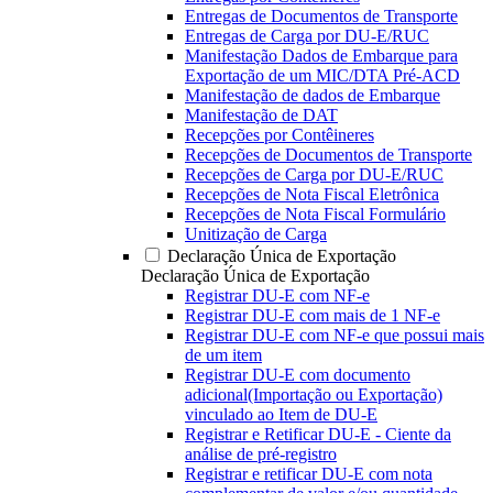
Entregas de Documentos de Transporte
Entregas de Carga por DU-E/RUC
Manifestação Dados de Embarque para
Exportação de um MIC/DTA Pré-ACD
Manifestação de dados de Embarque
Manifestação de DAT
Recepções por Contêineres
Recepções de Documentos de Transporte
Recepções de Carga por DU-E/RUC
Recepções de Nota Fiscal Eletrônica
Recepções de Nota Fiscal Formulário
Unitização de Carga
Declaração Única de Exportação
Declaração Única de Exportação
Registrar DU-E com NF-e
Registrar DU-E com mais de 1 NF-e
Registrar DU-E com NF-e que possui mais
de um item
Registrar DU-E com documento
adicional(Importação ou Exportação)
vinculado ao Item de DU-E
Registrar e Retificar DU-E - Ciente da
análise de pré-registro
Registrar e retificar DU-E com nota