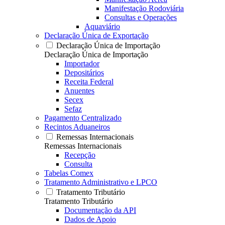
Manifestação Rodoviária
Consultas e Operações
Aquaviário
Declaração Única de Exportação
Declaração Única de Importação
Declaração Única de Importação
Importador
Depositários
Receita Federal
Anuentes
Secex
Sefaz
Pagamento Centralizado
Recintos Aduaneiros
Remessas Internacionais
Remessas Internacionais
Recepção
Consulta
Tabelas Comex
Tratamento Administrativo e LPCO
Tratamento Tributário
Tratamento Tributário
Documentação da API
Dados de Apoio