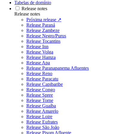
Tabelas de domínio
Release notes
Release notes
Próxima release ↗
Release Paraná
Release Zambeze
Release Negro/Purus
Release Tocantins
Release Inn
Release Volga
Release Hamza
Release Apa
Release Paranapanema Afluentes
Release Reno
Release Paracatu
Release Capibaribe
Release Congo
Release Spree
Release Torne
Release Guaíba
Release Amarelo
Release Loire
Release Eufrates
Release São João
Release Pisom Afluente