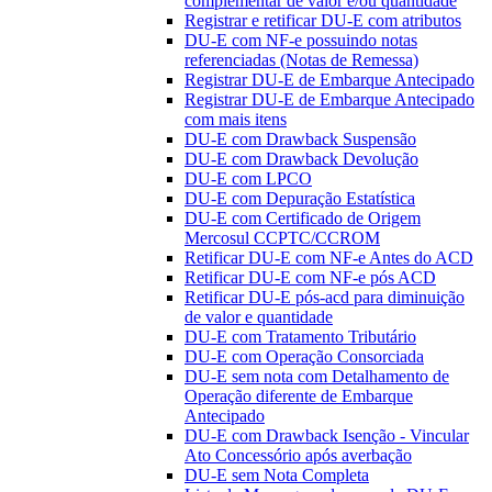
complementar de valor e/ou quantidade
Registrar e retificar DU-E com atributos
DU-E com NF-e possuindo notas
referenciadas (Notas de Remessa)
Registrar DU-E de Embarque Antecipado
Registrar DU-E de Embarque Antecipado
com mais itens
DU-E com Drawback Suspensão
DU-E com Drawback Devolução
DU-E com LPCO
DU-E com Depuração Estatística
DU-E com Certificado de Origem
Mercosul CCPTC/CCROM
Retificar DU-E com NF-e Antes do ACD
Retificar DU-E com NF-e pós ACD
Retificar DU-E pós-acd para diminuição
de valor e quantidade
DU-E com Tratamento Tributário
DU-E com Operação Consorciada
DU-E sem nota com Detalhamento de
Operação diferente de Embarque
Antecipado
DU-E com Drawback Isenção - Vincular
Ato Concessório após averbação
DU-E sem Nota Completa