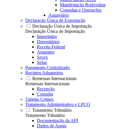
Manifestação Rodoviária
Consultas e Operações
Aquaviário
Declaração Única de Exportação
Declaração Única de Importação
Declaração Única de Importação
Importador
Depositários
Receita Federal
Anuentes
Secex
Sefaz
Pagamento Centralizado
Recintos Aduaneiros
Remessas Internacionais
Remessas Internacionais
Recepção
Consulta
Tabelas Comex
Tratamento Administrativo e LPCO
Tratamento Tributário
Tratamento Tributário
Documentação da API
Dados de Apoio