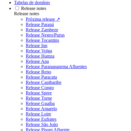
Tabelas de domínio
Release notes
Release notes
Próxima release ↗
Release Paraná
Release Zambeze
Release Negro/Purus
Release Tocantins
Release Inn
Release Volga
Release Hamza
Release Apa
Release Paranapanema Afluentes
Release Reno
Release Paracatu
Release Capibaribe
Release Congo
Release Spree
Release Torne
Release Guaíba
Release Amarelo
Release Loire
Release Eufrates
Release São João
Release Pisom Afluente