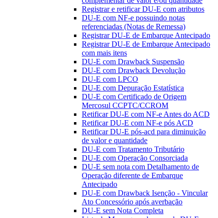
complementar de valor e/ou quantidade
Registrar e retificar DU-E com atributos
DU-E com NF-e possuindo notas
referenciadas (Notas de Remessa)
Registrar DU-E de Embarque Antecipado
Registrar DU-E de Embarque Antecipado
com mais itens
DU-E com Drawback Suspensão
DU-E com Drawback Devolução
DU-E com LPCO
DU-E com Depuração Estatística
DU-E com Certificado de Origem
Mercosul CCPTC/CCROM
Retificar DU-E com NF-e Antes do ACD
Retificar DU-E com NF-e pós ACD
Retificar DU-E pós-acd para diminuição
de valor e quantidade
DU-E com Tratamento Tributário
DU-E com Operação Consorciada
DU-E sem nota com Detalhamento de
Operação diferente de Embarque
Antecipado
DU-E com Drawback Isenção - Vincular
Ato Concessório após averbação
DU-E sem Nota Completa