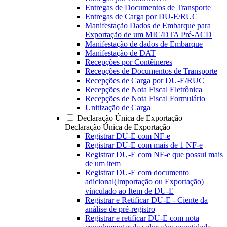
Entregas de Documentos de Transporte
Entregas de Carga por DU-E/RUC
Manifestação Dados de Embarque para
Exportação de um MIC/DTA Pré-ACD
Manifestação de dados de Embarque
Manifestação de DAT
Recepções por Contêineres
Recepções de Documentos de Transporte
Recepções de Carga por DU-E/RUC
Recepções de Nota Fiscal Eletrônica
Recepções de Nota Fiscal Formulário
Unitização de Carga
Declaração Única de Exportação
Declaração Única de Exportação
Registrar DU-E com NF-e
Registrar DU-E com mais de 1 NF-e
Registrar DU-E com NF-e que possui mais
de um item
Registrar DU-E com documento
adicional(Importação ou Exportação)
vinculado ao Item de DU-E
Registrar e Retificar DU-E - Ciente da
análise de pré-registro
Registrar e retificar DU-E com nota