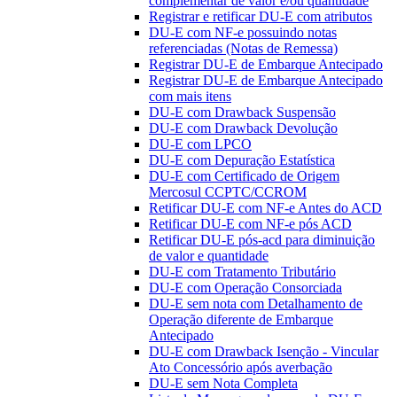
complementar de valor e/ou quantidade
Registrar e retificar DU-E com atributos
DU-E com NF-e possuindo notas
referenciadas (Notas de Remessa)
Registrar DU-E de Embarque Antecipado
Registrar DU-E de Embarque Antecipado
com mais itens
DU-E com Drawback Suspensão
DU-E com Drawback Devolução
DU-E com LPCO
DU-E com Depuração Estatística
DU-E com Certificado de Origem
Mercosul CCPTC/CCROM
Retificar DU-E com NF-e Antes do ACD
Retificar DU-E com NF-e pós ACD
Retificar DU-E pós-acd para diminuição
de valor e quantidade
DU-E com Tratamento Tributário
DU-E com Operação Consorciada
DU-E sem nota com Detalhamento de
Operação diferente de Embarque
Antecipado
DU-E com Drawback Isenção - Vincular
Ato Concessório após averbação
DU-E sem Nota Completa