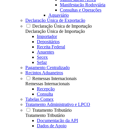
Manifestação Rodoviária
Consultas e Operações
Aquaviário
Declaração Única de Exportação
Declaração Única de Importação
Declaração Única de Importação
Importador
Depositários
Receita Federal
Anuentes
Secex
Sefaz
Pagamento Centralizado
Recintos Aduaneiros
Remessas Internacionais
Remessas Internacionais
Recepção
Consulta
Tabelas Comex
Tratamento Administrativo e LPCO
Tratamento Tributário
Tratamento Tributário
Documentação da API
Dados de Apoio