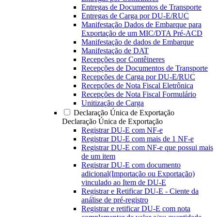
Entregas de Documentos de Transporte
Entregas de Carga por DU-E/RUC
Manifestação Dados de Embarque para
Exportação de um MIC/DTA Pré-ACD
Manifestação de dados de Embarque
Manifestação de DAT
Recepções por Contêineres
Recepções de Documentos de Transporte
Recepções de Carga por DU-E/RUC
Recepções de Nota Fiscal Eletrônica
Recepções de Nota Fiscal Formulário
Unitização de Carga
Declaração Única de Exportação
Declaração Única de Exportação
Registrar DU-E com NF-e
Registrar DU-E com mais de 1 NF-e
Registrar DU-E com NF-e que possui mais
de um item
Registrar DU-E com documento
adicional(Importação ou Exportação)
vinculado ao Item de DU-E
Registrar e Retificar DU-E - Ciente da
análise de pré-registro
Registrar e retificar DU-E com nota