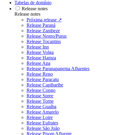
Tabelas de domínio
Release notes
Release notes
Próxima release ↗
Release Paraná
Release Zambeze
Release Negro/Purus
Release Tocantins
Release Inn
Release Volga
Release Hamza
Release Apa
Release Paranapanema Afluentes
Release Reno
Release Paracatu
Release Capibaribe
Release Congo
Release Spree
Release Torne
Release Guaíba
Release Amarelo
Release Loire
Release Eufrates
Release São João
Release Pisom Afluente