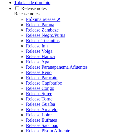
Tabelas de domínio
Release notes
Release notes
Próxima release ↗
Release Paraná
Release Zambeze
Release Negro/Purus
Release Tocantins
Release Inn
Release Volga
Release Hamza
Release Apa
Release Paranapanema Afluentes
Release Reno
Release Paracatu
Release Capibaribe
Release Congo
Release Spree
Release Torne
Release Guaíba
Release Amarelo
Release Loire
Release Eufrates
Release São João
Release Pisom Afluente