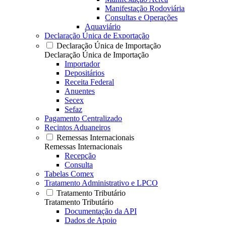
Manifestação Rodoviária
Consultas e Operações
Aquaviário
Declaração Única de Exportação
Declaração Única de Importação
Declaração Única de Importação
Importador
Depositários
Receita Federal
Anuentes
Secex
Sefaz
Pagamento Centralizado
Recintos Aduaneiros
Remessas Internacionais
Remessas Internacionais
Recepção
Consulta
Tabelas Comex
Tratamento Administrativo e LPCO
Tratamento Tributário
Tratamento Tributário
Documentação da API
Dados de Apoio