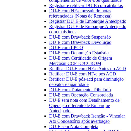
complementar de valor e/ou quantidade
Registrar e retificar DU-E com atributos
DU-E com NF-e possuindo notas
referenciadas (Notas de Remessa)
Registrar DU-E de Embarque Antecipado
Registrar DU-E de Embarque Antecipado
com mais itens
DU-E com Drawback Suspensão
DU-E com Drawback Devolução
DU-E com LPCO
DU-E com Depuração Estatística
DU-E com Certificado de Origem
Mercosul CCPTC/CCROM
Retificar DU-E com NF-e Antes do ACD
Retificar DU-E com NF-e pós ACD
Retificar DU-E pós-acd para diminuição
de valor e quantidade
DU-E com Tratamento Tributário
DU-E com Operação Consorciada
DU-E sem nota com Detalhamento de
Operação diferente de Embarque
Antecipado
DU-E com Drawback Isenção - Vincular
Ato Concessório após averbação
DU-E sem Nota Completa