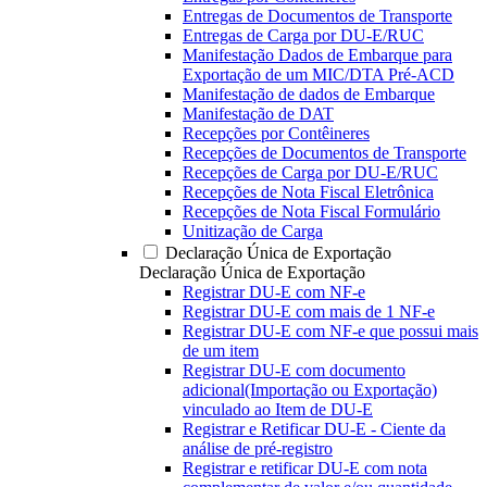
Entregas de Documentos de Transporte
Entregas de Carga por DU-E/RUC
Manifestação Dados de Embarque para
Exportação de um MIC/DTA Pré-ACD
Manifestação de dados de Embarque
Manifestação de DAT
Recepções por Contêineres
Recepções de Documentos de Transporte
Recepções de Carga por DU-E/RUC
Recepções de Nota Fiscal Eletrônica
Recepções de Nota Fiscal Formulário
Unitização de Carga
Declaração Única de Exportação
Declaração Única de Exportação
Registrar DU-E com NF-e
Registrar DU-E com mais de 1 NF-e
Registrar DU-E com NF-e que possui mais
de um item
Registrar DU-E com documento
adicional(Importação ou Exportação)
vinculado ao Item de DU-E
Registrar e Retificar DU-E - Ciente da
análise de pré-registro
Registrar e retificar DU-E com nota