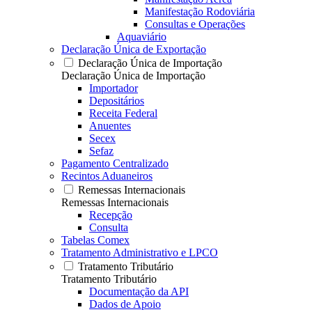
Manifestação Rodoviária
Consultas e Operações
Aquaviário
Declaração Única de Exportação
Declaração Única de Importação
Declaração Única de Importação
Importador
Depositários
Receita Federal
Anuentes
Secex
Sefaz
Pagamento Centralizado
Recintos Aduaneiros
Remessas Internacionais
Remessas Internacionais
Recepção
Consulta
Tabelas Comex
Tratamento Administrativo e LPCO
Tratamento Tributário
Tratamento Tributário
Documentação da API
Dados de Apoio