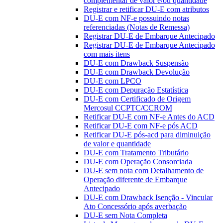
complementar de valor e/ou quantidade
Registrar e retificar DU-E com atributos
DU-E com NF-e possuindo notas
referenciadas (Notas de Remessa)
Registrar DU-E de Embarque Antecipado
Registrar DU-E de Embarque Antecipado
com mais itens
DU-E com Drawback Suspensão
DU-E com Drawback Devolução
DU-E com LPCO
DU-E com Depuração Estatística
DU-E com Certificado de Origem
Mercosul CCPTC/CCROM
Retificar DU-E com NF-e Antes do ACD
Retificar DU-E com NF-e pós ACD
Retificar DU-E pós-acd para diminuição
de valor e quantidade
DU-E com Tratamento Tributário
DU-E com Operação Consorciada
DU-E sem nota com Detalhamento de
Operação diferente de Embarque
Antecipado
DU-E com Drawback Isenção - Vincular
Ato Concessório após averbação
DU-E sem Nota Completa