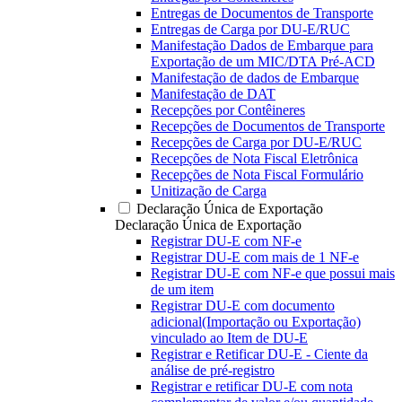
Entregas de Documentos de Transporte
Entregas de Carga por DU-E/RUC
Manifestação Dados de Embarque para
Exportação de um MIC/DTA Pré-ACD
Manifestação de dados de Embarque
Manifestação de DAT
Recepções por Contêineres
Recepções de Documentos de Transporte
Recepções de Carga por DU-E/RUC
Recepções de Nota Fiscal Eletrônica
Recepções de Nota Fiscal Formulário
Unitização de Carga
Declaração Única de Exportação
Declaração Única de Exportação
Registrar DU-E com NF-e
Registrar DU-E com mais de 1 NF-e
Registrar DU-E com NF-e que possui mais
de um item
Registrar DU-E com documento
adicional(Importação ou Exportação)
vinculado ao Item de DU-E
Registrar e Retificar DU-E - Ciente da
análise de pré-registro
Registrar e retificar DU-E com nota