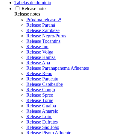
Tabelas de domínio
Release notes
Release notes
Próxima release ↗
Release Paraná
Release Zambeze
Release Negro/Purus
Release Tocantins
Release Inn
Release Volga
Release Hamza
Release Apa
Release Paranapanema Afluentes
Release Reno
Release Paracatu
Release Capibaribe
Release Congo
Release Spree
Release Torne
Release Guaíba
Release Amarelo
Release Loire
Release Eufrates
Release São João
Release Pisom Afluente