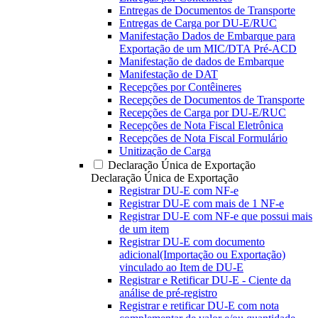
Entregas de Documentos de Transporte
Entregas de Carga por DU-E/RUC
Manifestação Dados de Embarque para
Exportação de um MIC/DTA Pré-ACD
Manifestação de dados de Embarque
Manifestação de DAT
Recepções por Contêineres
Recepções de Documentos de Transporte
Recepções de Carga por DU-E/RUC
Recepções de Nota Fiscal Eletrônica
Recepções de Nota Fiscal Formulário
Unitização de Carga
Declaração Única de Exportação
Declaração Única de Exportação
Registrar DU-E com NF-e
Registrar DU-E com mais de 1 NF-e
Registrar DU-E com NF-e que possui mais
de um item
Registrar DU-E com documento
adicional(Importação ou Exportação)
vinculado ao Item de DU-E
Registrar e Retificar DU-E - Ciente da
análise de pré-registro
Registrar e retificar DU-E com nota