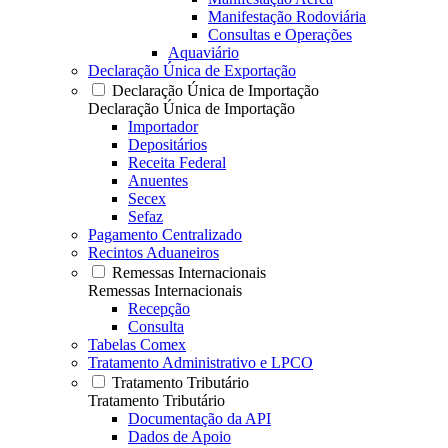
Manifestação Rodoviária
Consultas e Operações
Aquaviário
Declaração Única de Exportação
Declaração Única de Importação
Declaração Única de Importação
Importador
Depositários
Receita Federal
Anuentes
Secex
Sefaz
Pagamento Centralizado
Recintos Aduaneiros
Remessas Internacionais
Remessas Internacionais
Recepção
Consulta
Tabelas Comex
Tratamento Administrativo e LPCO
Tratamento Tributário
Tratamento Tributário
Documentação da API
Dados de Apoio