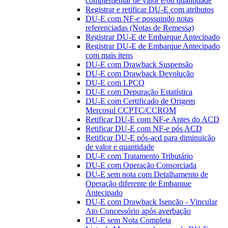
complementar de valor e/ou quantidade
Registrar e retificar DU-E com atributos
DU-E com NF-e possuindo notas
referenciadas (Notas de Remessa)
Registrar DU-E de Embarque Antecipado
Registrar DU-E de Embarque Antecipado
com mais itens
DU-E com Drawback Suspensão
DU-E com Drawback Devolução
DU-E com LPCO
DU-E com Depuração Estatística
DU-E com Certificado de Origem
Mercosul CCPTC/CCROM
Retificar DU-E com NF-e Antes do ACD
Retificar DU-E com NF-e pós ACD
Retificar DU-E pós-acd para diminuição
de valor e quantidade
DU-E com Tratamento Tributário
DU-E com Operação Consorciada
DU-E sem nota com Detalhamento de
Operação diferente de Embarque
Antecipado
DU-E com Drawback Isenção - Vincular
Ato Concessório após averbação
DU-E sem Nota Completa