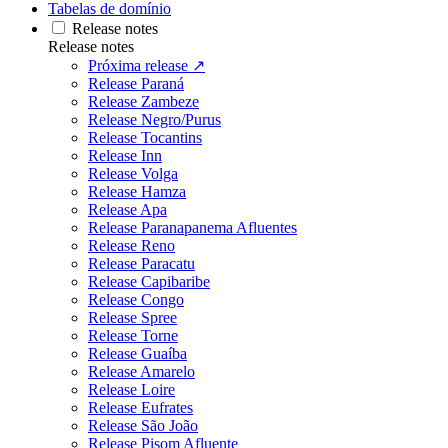
Tabelas de domínio
Release notes
Release notes
Próxima release ↗
Release Paraná
Release Zambeze
Release Negro/Purus
Release Tocantins
Release Inn
Release Volga
Release Hamza
Release Apa
Release Paranapanema Afluentes
Release Reno
Release Paracatu
Release Capibaribe
Release Congo
Release Spree
Release Torne
Release Guaíba
Release Amarelo
Release Loire
Release Eufrates
Release São João
Release Pisom Afluente