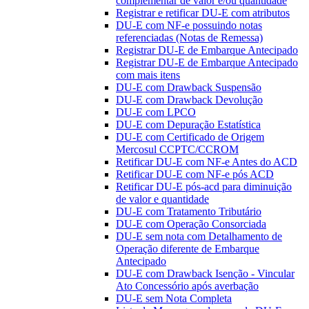
complementar de valor e/ou quantidade
Registrar e retificar DU-E com atributos
DU-E com NF-e possuindo notas
referenciadas (Notas de Remessa)
Registrar DU-E de Embarque Antecipado
Registrar DU-E de Embarque Antecipado
com mais itens
DU-E com Drawback Suspensão
DU-E com Drawback Devolução
DU-E com LPCO
DU-E com Depuração Estatística
DU-E com Certificado de Origem
Mercosul CCPTC/CCROM
Retificar DU-E com NF-e Antes do ACD
Retificar DU-E com NF-e pós ACD
Retificar DU-E pós-acd para diminuição
de valor e quantidade
DU-E com Tratamento Tributário
DU-E com Operação Consorciada
DU-E sem nota com Detalhamento de
Operação diferente de Embarque
Antecipado
DU-E com Drawback Isenção - Vincular
Ato Concessório após averbação
DU-E sem Nota Completa