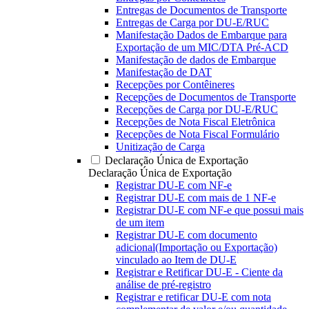
Entregas de Documentos de Transporte
Entregas de Carga por DU-E/RUC
Manifestação Dados de Embarque para
Exportação de um MIC/DTA Pré-ACD
Manifestação de dados de Embarque
Manifestação de DAT
Recepções por Contêineres
Recepções de Documentos de Transporte
Recepções de Carga por DU-E/RUC
Recepções de Nota Fiscal Eletrônica
Recepções de Nota Fiscal Formulário
Unitização de Carga
Declaração Única de Exportação
Declaração Única de Exportação
Registrar DU-E com NF-e
Registrar DU-E com mais de 1 NF-e
Registrar DU-E com NF-e que possui mais
de um item
Registrar DU-E com documento
adicional(Importação ou Exportação)
vinculado ao Item de DU-E
Registrar e Retificar DU-E - Ciente da
análise de pré-registro
Registrar e retificar DU-E com nota