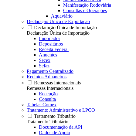
Manifestação Rodoviária
Consultas e Operações
Aquaviário
Declaração Única de Exportação
Declaração Única de Importação
Declaração Única de Importação
Importador
Depositários
Receita Federal
Anuentes
Secex
Sefaz
Pagamento Centralizado
Recintos Aduaneiros
Remessas Internacionais
Remessas Internacionais
Recepção
Consulta
Tabelas Comex
Tratamento Administrativo e LPCO
Tratamento Tributário
Tratamento Tributário
Documentação da API
Dados de Apoio