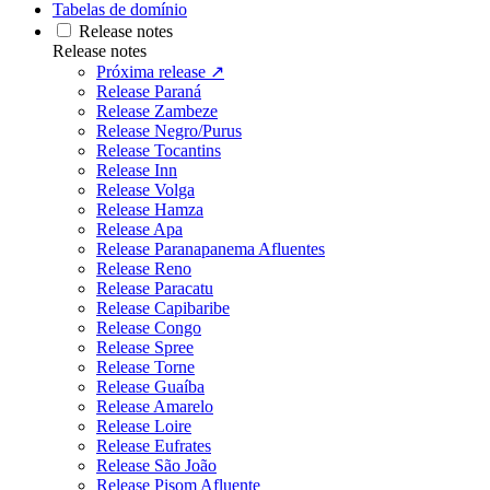
Tabelas de domínio
Release notes
Release notes
Próxima release ↗
Release Paraná
Release Zambeze
Release Negro/Purus
Release Tocantins
Release Inn
Release Volga
Release Hamza
Release Apa
Release Paranapanema Afluentes
Release Reno
Release Paracatu
Release Capibaribe
Release Congo
Release Spree
Release Torne
Release Guaíba
Release Amarelo
Release Loire
Release Eufrates
Release São João
Release Pisom Afluente