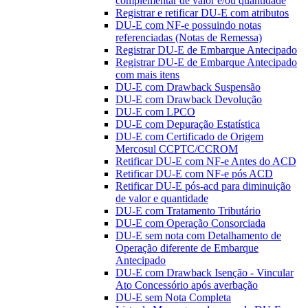
complementar de valor e/ou quantidade
Registrar e retificar DU-E com atributos
DU-E com NF-e possuindo notas
referenciadas (Notas de Remessa)
Registrar DU-E de Embarque Antecipado
Registrar DU-E de Embarque Antecipado
com mais itens
DU-E com Drawback Suspensão
DU-E com Drawback Devolução
DU-E com LPCO
DU-E com Depuração Estatística
DU-E com Certificado de Origem
Mercosul CCPTC/CCROM
Retificar DU-E com NF-e Antes do ACD
Retificar DU-E com NF-e pós ACD
Retificar DU-E pós-acd para diminuição
de valor e quantidade
DU-E com Tratamento Tributário
DU-E com Operação Consorciada
DU-E sem nota com Detalhamento de
Operação diferente de Embarque
Antecipado
DU-E com Drawback Isenção - Vincular
Ato Concessório após averbação
DU-E sem Nota Completa