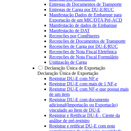
Entregas de Documentos de Transporte
Entregas de Carga por DU-E/RUC
Manifestação Dados de Embarque para
Exportação de um MIC/DTA Pré-ACD
Manifestação de dados de Embarque
Manifestação de DAT
Recepções por Contêineres
Recepções de Documentos de Transporte
Recepções de Carga por DU-E/RUC
Recepções de Nota Fiscal Eletrônica
Recepções de Nota Fiscal Formulário
Unitização de Carga
Declaração Única de Exportação
Declaração Única de Exportação
Registrar DU-E com NF-e
Registrar DU-E com mais de 1 NF-e
Registrar DU-E com NF-e que possui mais
de um item
Registrar DU-E com documento
adicional(Importação ou Exportação)
vinculado ao Item de DU-E
Registrar e Retificar DU-E - Ciente da
análise de pré-registro
Registrar e retificar DU-E com nota