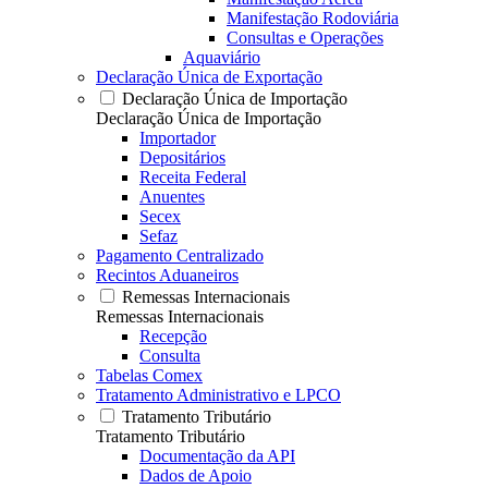
Manifestação Rodoviária
Consultas e Operações
Aquaviário
Declaração Única de Exportação
Declaração Única de Importação
Declaração Única de Importação
Importador
Depositários
Receita Federal
Anuentes
Secex
Sefaz
Pagamento Centralizado
Recintos Aduaneiros
Remessas Internacionais
Remessas Internacionais
Recepção
Consulta
Tabelas Comex
Tratamento Administrativo e LPCO
Tratamento Tributário
Tratamento Tributário
Documentação da API
Dados de Apoio