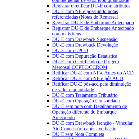
complementar de valor e/ou quantidade
Registrar e retificar DU-E com atributos
DU-E com NF-e possuindo notas
referenciadas (Notas de Remessa)
Registrar DU-E de Embarque Antecipado
Registrar DU-E de Embarque Antecipado
com mais itens
DU-E com Drawback Suspensão
DU-E com Drawback Devolução
DU-E com LPCO
DU-E com Depuração Estatística
DU-E com Certificado de Origem
Mercosul CCPTC/CCROM
Retificar DU-E com NF-e Antes do ACD
Retificar DU-E com NF-e pós ACD
Retificar DU-E pós-acd para diminuição
de valor e quantidade
DU-E com Tratamento Tributário
DU-E com Operação Consorciada
DU-E sem nota com Detalhamento de
Operação diferente de Embarque
Antecipado
DU-E com Drawback Isenção - Vincular
Ato Concessório após averbação
DU-E sem Nota Completa