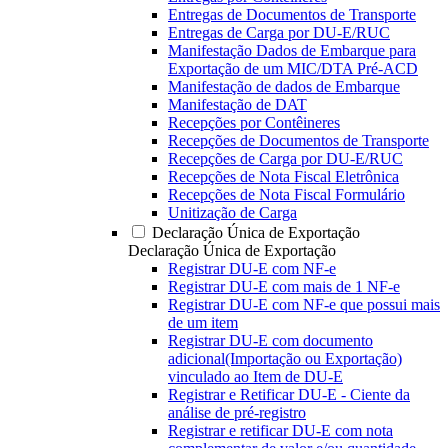
Entregas de Documentos de Transporte
Entregas de Carga por DU-E/RUC
Manifestação Dados de Embarque para
Exportação de um MIC/DTA Pré-ACD
Manifestação de dados de Embarque
Manifestação de DAT
Recepções por Contêineres
Recepções de Documentos de Transporte
Recepções de Carga por DU-E/RUC
Recepções de Nota Fiscal Eletrônica
Recepções de Nota Fiscal Formulário
Unitização de Carga
Declaração Única de Exportação
Declaração Única de Exportação
Registrar DU-E com NF-e
Registrar DU-E com mais de 1 NF-e
Registrar DU-E com NF-e que possui mais
de um item
Registrar DU-E com documento
adicional(Importação ou Exportação)
vinculado ao Item de DU-E
Registrar e Retificar DU-E - Ciente da
análise de pré-registro
Registrar e retificar DU-E com nota