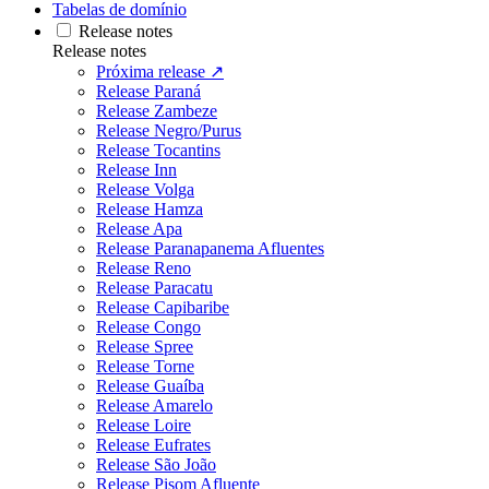
Tabelas de domínio
Release notes
Release notes
Próxima release ↗
Release Paraná
Release Zambeze
Release Negro/Purus
Release Tocantins
Release Inn
Release Volga
Release Hamza
Release Apa
Release Paranapanema Afluentes
Release Reno
Release Paracatu
Release Capibaribe
Release Congo
Release Spree
Release Torne
Release Guaíba
Release Amarelo
Release Loire
Release Eufrates
Release São João
Release Pisom Afluente