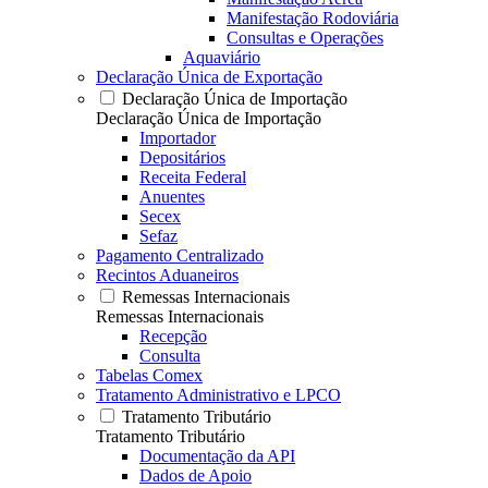
Manifestação Rodoviária
Consultas e Operações
Aquaviário
Declaração Única de Exportação
Declaração Única de Importação
Declaração Única de Importação
Importador
Depositários
Receita Federal
Anuentes
Secex
Sefaz
Pagamento Centralizado
Recintos Aduaneiros
Remessas Internacionais
Remessas Internacionais
Recepção
Consulta
Tabelas Comex
Tratamento Administrativo e LPCO
Tratamento Tributário
Tratamento Tributário
Documentação da API
Dados de Apoio