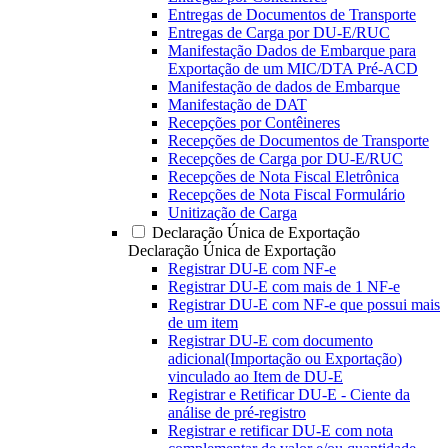
Entregas de Documentos de Transporte
Entregas de Carga por DU-E/RUC
Manifestação Dados de Embarque para
Exportação de um MIC/DTA Pré-ACD
Manifestação de dados de Embarque
Manifestação de DAT
Recepções por Contêineres
Recepções de Documentos de Transporte
Recepções de Carga por DU-E/RUC
Recepções de Nota Fiscal Eletrônica
Recepções de Nota Fiscal Formulário
Unitização de Carga
Declaração Única de Exportação
Declaração Única de Exportação
Registrar DU-E com NF-e
Registrar DU-E com mais de 1 NF-e
Registrar DU-E com NF-e que possui mais
de um item
Registrar DU-E com documento
adicional(Importação ou Exportação)
vinculado ao Item de DU-E
Registrar e Retificar DU-E - Ciente da
análise de pré-registro
Registrar e retificar DU-E com nota