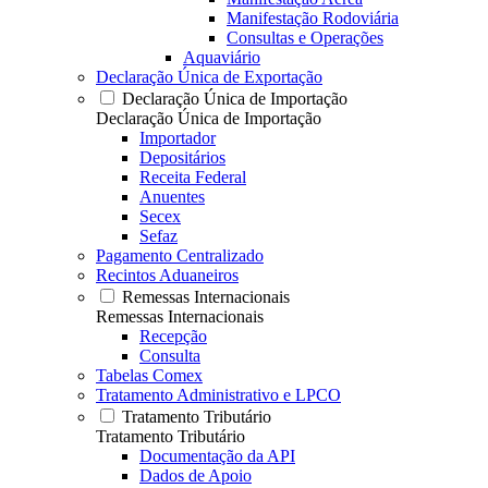
Manifestação Rodoviária
Consultas e Operações
Aquaviário
Declaração Única de Exportação
Declaração Única de Importação
Declaração Única de Importação
Importador
Depositários
Receita Federal
Anuentes
Secex
Sefaz
Pagamento Centralizado
Recintos Aduaneiros
Remessas Internacionais
Remessas Internacionais
Recepção
Consulta
Tabelas Comex
Tratamento Administrativo e LPCO
Tratamento Tributário
Tratamento Tributário
Documentação da API
Dados de Apoio