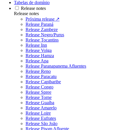
Tabelas de domínio
Release notes
Release notes
Próxima release ↗
Release Paraná
Release Zambeze
Release Negro/Purus
Release Tocantins
Release Inn
Release Volga
Release Hamza
Release Apa
Release Paranapanema Afluentes
Release Reno
Release Paracatu
Release Capibaribe
Release Congo
Release Spree
Release Torne
Release Guaíba
Release Amarelo
Release Loire
Release Eufrates
Release São João
Release Pisom Afluente