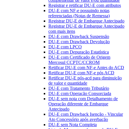
complementar de valor e/ou quantidade
Registrar e retificar DU-E com atributos
DU-E com NF-e possuindo notas
referenciadas (Notas de Remessa)
Registrar DU-E de Embarque Antecipado
Registrar DU-E de Embarque Antecipado
com mais itens
DU-E com Drawback Suspensão
DU-E com Drawback Devolução
DU-E com LPCO
DU-E com Depuração Estatística
DU-E com Certificado de Origem
Mercosul CCPTC/CCROM
Retificar DU-E com NF-e Antes do ACD
Retificar DU-E com NF-e pós ACD
Retificar DU-E pós-acd para diminuição
de valor e quantidade
DU-E com Tratamento Tributário
DU-E com Operação Consorciada
DU-E sem nota com Detalhamento de
Operação diferente de Embarque
Antecipado
DU-E com Drawback Isenção - Vincular
Ato Concessório após averbação
DU-E sem Nota Completa