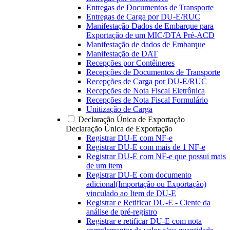
Entregas de Documentos de Transporte
Entregas de Carga por DU-E/RUC
Manifestação Dados de Embarque para
Exportação de um MIC/DTA Pré-ACD
Manifestação de dados de Embarque
Manifestação de DAT
Recepções por Contêineres
Recepções de Documentos de Transporte
Recepções de Carga por DU-E/RUC
Recepções de Nota Fiscal Eletrônica
Recepções de Nota Fiscal Formulário
Unitização de Carga
Declaração Única de Exportação
Declaração Única de Exportação
Registrar DU-E com NF-e
Registrar DU-E com mais de 1 NF-e
Registrar DU-E com NF-e que possui mais
de um item
Registrar DU-E com documento
adicional(Importação ou Exportação)
vinculado ao Item de DU-E
Registrar e Retificar DU-E - Ciente da
análise de pré-registro
Registrar e retificar DU-E com nota