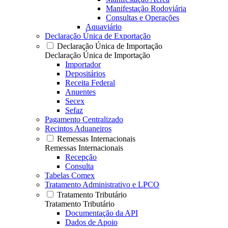
Manifestação Rodoviária
Consultas e Operações
Aquaviário
Declaração Única de Exportação
Declaração Única de Importação
Declaração Única de Importação
Importador
Depositários
Receita Federal
Anuentes
Secex
Sefaz
Pagamento Centralizado
Recintos Aduaneiros
Remessas Internacionais
Remessas Internacionais
Recepção
Consulta
Tabelas Comex
Tratamento Administrativo e LPCO
Tratamento Tributário
Tratamento Tributário
Documentação da API
Dados de Apoio