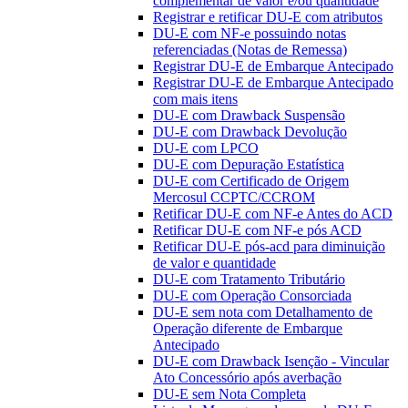
complementar de valor e/ou quantidade
Registrar e retificar DU-E com atributos
DU-E com NF-e possuindo notas
referenciadas (Notas de Remessa)
Registrar DU-E de Embarque Antecipado
Registrar DU-E de Embarque Antecipado
com mais itens
DU-E com Drawback Suspensão
DU-E com Drawback Devolução
DU-E com LPCO
DU-E com Depuração Estatística
DU-E com Certificado de Origem
Mercosul CCPTC/CCROM
Retificar DU-E com NF-e Antes do ACD
Retificar DU-E com NF-e pós ACD
Retificar DU-E pós-acd para diminuição
de valor e quantidade
DU-E com Tratamento Tributário
DU-E com Operação Consorciada
DU-E sem nota com Detalhamento de
Operação diferente de Embarque
Antecipado
DU-E com Drawback Isenção - Vincular
Ato Concessório após averbação
DU-E sem Nota Completa