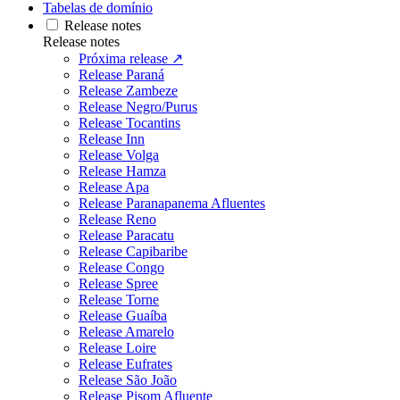
Tabelas de domínio
Release notes
Release notes
Próxima release ↗
Release Paraná
Release Zambeze
Release Negro/Purus
Release Tocantins
Release Inn
Release Volga
Release Hamza
Release Apa
Release Paranapanema Afluentes
Release Reno
Release Paracatu
Release Capibaribe
Release Congo
Release Spree
Release Torne
Release Guaíba
Release Amarelo
Release Loire
Release Eufrates
Release São João
Release Pisom Afluente