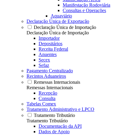
Manifestação Rodoviária
Consultas e Operações
Aquaviário
Declaração Única de Exportação
Declaração Única de Importação
Declaração Única de Importação
Importador
Depositários
Receita Federal
Anuentes
Secex
Sefaz
Pagamento Centralizado
Recintos Aduaneiros
Remessas Internacionais
Remessas Internacionais
Recepção
Consulta
Tabelas Comex
Tratamento Administrativo e LPCO
Tratamento Tributário
Tratamento Tributário
Documentação da API
Dados de Apoio