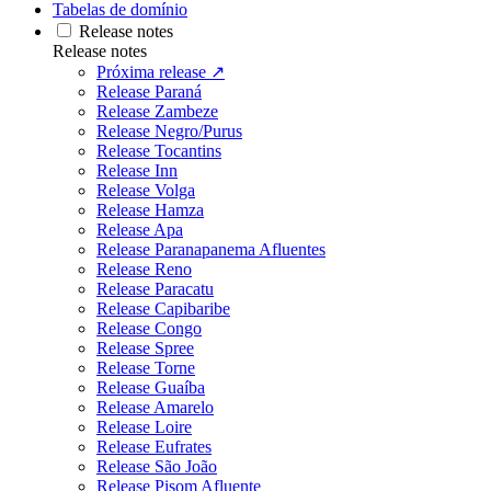
Tabelas de domínio
Release notes
Release notes
Próxima release ↗
Release Paraná
Release Zambeze
Release Negro/Purus
Release Tocantins
Release Inn
Release Volga
Release Hamza
Release Apa
Release Paranapanema Afluentes
Release Reno
Release Paracatu
Release Capibaribe
Release Congo
Release Spree
Release Torne
Release Guaíba
Release Amarelo
Release Loire
Release Eufrates
Release São João
Release Pisom Afluente