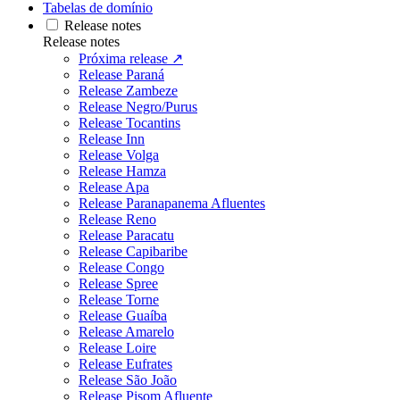
Tabelas de domínio
Release notes
Release notes
Próxima release ↗
Release Paraná
Release Zambeze
Release Negro/Purus
Release Tocantins
Release Inn
Release Volga
Release Hamza
Release Apa
Release Paranapanema Afluentes
Release Reno
Release Paracatu
Release Capibaribe
Release Congo
Release Spree
Release Torne
Release Guaíba
Release Amarelo
Release Loire
Release Eufrates
Release São João
Release Pisom Afluente