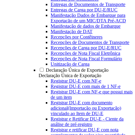
Entregas de Documentos de Transporte
Entregas de Carga por DU-E/RUC
Manifestação Dados de Embarque para
Exportação de um MIC/DTA Pré-ACD
Manifestação de dados de Embarque
Manifestação de DAT
Recepções por Contêineres
Recepções de Documentos de Transporte
Recepções de Carga por DU-E/RUC
Recepções de Nota Fiscal Eletrônica
Recepções de Nota Fiscal Formulário
Unitização de Carga
Declaração Única de Exportação
Declaração Única de Exportação
Registrar DU-E com NF-e
Registrar DU-E com mais de 1 NF-e
Registrar DU-E com NF-e que possui mais
de um item
Registrar DU-E com documento
adicional(Importação ou Exportação)
vinculado ao Item de DU-E
Registrar e Retificar DU-E - Ciente da
análise de pré-registro
Registrar e retificar DU-E com nota