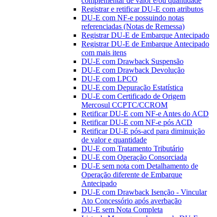
complementar de valor e/ou quantidade
Registrar e retificar DU-E com atributos
DU-E com NF-e possuindo notas
referenciadas (Notas de Remessa)
Registrar DU-E de Embarque Antecipado
Registrar DU-E de Embarque Antecipado
com mais itens
DU-E com Drawback Suspensão
DU-E com Drawback Devolução
DU-E com LPCO
DU-E com Depuração Estatística
DU-E com Certificado de Origem
Mercosul CCPTC/CCROM
Retificar DU-E com NF-e Antes do ACD
Retificar DU-E com NF-e pós ACD
Retificar DU-E pós-acd para diminuição
de valor e quantidade
DU-E com Tratamento Tributário
DU-E com Operação Consorciada
DU-E sem nota com Detalhamento de
Operação diferente de Embarque
Antecipado
DU-E com Drawback Isenção - Vincular
Ato Concessório após averbação
DU-E sem Nota Completa