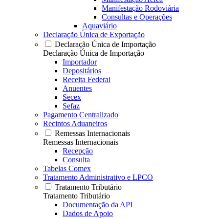
Manifestação Rodoviária
Consultas e Operações
Aquaviário
Declaração Única de Exportação
Declaração Única de Importação
Declaração Única de Importação
Importador
Depositários
Receita Federal
Anuentes
Secex
Sefaz
Pagamento Centralizado
Recintos Aduaneiros
Remessas Internacionais
Remessas Internacionais
Recepção
Consulta
Tabelas Comex
Tratamento Administrativo e LPCO
Tratamento Tributário
Tratamento Tributário
Documentação da API
Dados de Apoio