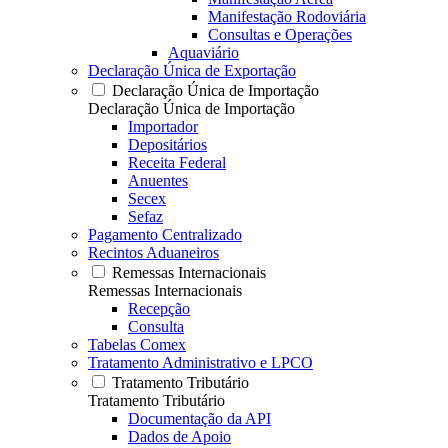
Manifestação Rodoviária
Consultas e Operações
Aquaviário
Declaração Única de Exportação
Declaração Única de Importação
Declaração Única de Importação
Importador
Depositários
Receita Federal
Anuentes
Secex
Sefaz
Pagamento Centralizado
Recintos Aduaneiros
Remessas Internacionais
Remessas Internacionais
Recepção
Consulta
Tabelas Comex
Tratamento Administrativo e LPCO
Tratamento Tributário
Tratamento Tributário
Documentação da API
Dados de Apoio