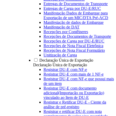
Entregas de Documentos de Transporte
Entregas de Carga por DU-E/RUC
Manifestação Dados de Embarque para
Exportação de um MIC/DTA Pré-ACD
Manifestação de dados de Embarque
Manifestação de DAT
Recepções por Contêineres
Recepções de Documentos de Transporte
Recepções de Carga por DU-E/RUC
Recepções de Nota Fiscal Eletrônica
Recepções de Nota Fiscal Formulário
Unitização de Carga
Declaração Única de Exportação
Declaração Única de Exportação
Registrar DU-E com NF-e
Registrar DU-E com mais de 1 NF-e
Registrar DU-E com NF-e que possui mais
de um item
Registrar DU-E com documento
adicional(Importação ou Exportação)
vinculado ao Item de DU-E
Registrar e Retificar DU-E - Ciente da
análise de pré-registro
Registrar e retificar DU-E com nota