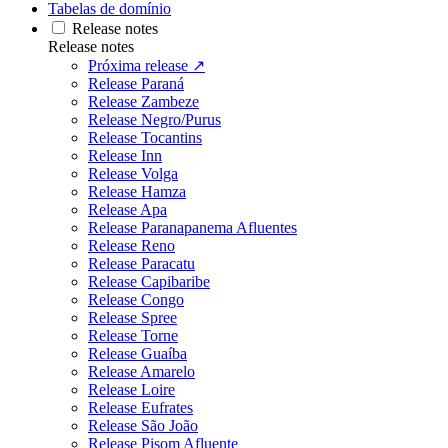
Tabelas de domínio
Release notes
Release notes
Próxima release ↗
Release Paraná
Release Zambeze
Release Negro/Purus
Release Tocantins
Release Inn
Release Volga
Release Hamza
Release Apa
Release Paranapanema Afluentes
Release Reno
Release Paracatu
Release Capibaribe
Release Congo
Release Spree
Release Torne
Release Guaíba
Release Amarelo
Release Loire
Release Eufrates
Release São João
Release Pisom Afluente