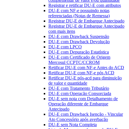
complementar de valor e/ou quantidade
Registrar e retificar DU-E com atributos
DU-E com NF-e possuindo notas
referenciadas (Notas de Remessa)
Registrar DU-E de Embarque Antecipado
Registrar DU-E de Embarque Antecipado
com mais itens
DU-E com Drawback Suspensão
DU-E com Drawback Devolução
DU-E com LPCO
DU-E com Depuração Estatística
DU-E com Certificado de Origem
Mercosul CCPTC/CCROM
Retificar DU-E com NF-e Antes do ACD
Retificar DU-E com NF-e pós ACD
Retificar DU-E pós-acd para diminuição
de valor e quantidade
DU-E com Tratamento Tributário
DU-E com Operação Consorciada
DU-E sem nota com Detalhamento de
Operação diferente de Embarque
Antecipado
DU-E com Drawback Isenção - Vincular
Ato Concessório após averbação
DU-E sem Nota Completa