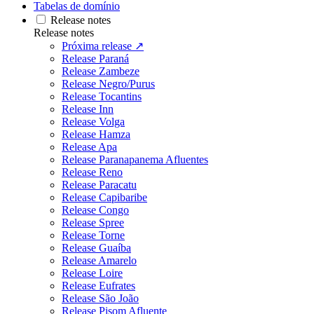
Tabelas de domínio
Release notes
Release notes
Próxima release ↗
Release Paraná
Release Zambeze
Release Negro/Purus
Release Tocantins
Release Inn
Release Volga
Release Hamza
Release Apa
Release Paranapanema Afluentes
Release Reno
Release Paracatu
Release Capibaribe
Release Congo
Release Spree
Release Torne
Release Guaíba
Release Amarelo
Release Loire
Release Eufrates
Release São João
Release Pisom Afluente