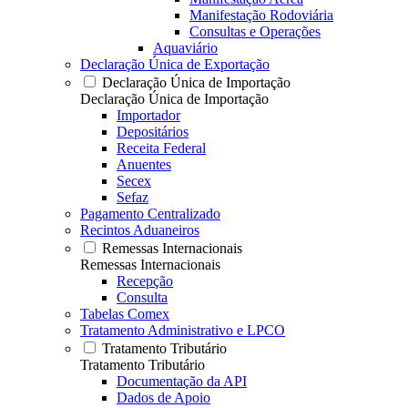
Manifestação Rodoviária
Consultas e Operações
Aquaviário
Declaração Única de Exportação
Declaração Única de Importação
Declaração Única de Importação
Importador
Depositários
Receita Federal
Anuentes
Secex
Sefaz
Pagamento Centralizado
Recintos Aduaneiros
Remessas Internacionais
Remessas Internacionais
Recepção
Consulta
Tabelas Comex
Tratamento Administrativo e LPCO
Tratamento Tributário
Tratamento Tributário
Documentação da API
Dados de Apoio