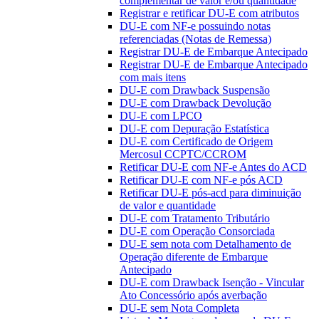
complementar de valor e/ou quantidade
Registrar e retificar DU-E com atributos
DU-E com NF-e possuindo notas
referenciadas (Notas de Remessa)
Registrar DU-E de Embarque Antecipado
Registrar DU-E de Embarque Antecipado
com mais itens
DU-E com Drawback Suspensão
DU-E com Drawback Devolução
DU-E com LPCO
DU-E com Depuração Estatística
DU-E com Certificado de Origem
Mercosul CCPTC/CCROM
Retificar DU-E com NF-e Antes do ACD
Retificar DU-E com NF-e pós ACD
Retificar DU-E pós-acd para diminuição
de valor e quantidade
DU-E com Tratamento Tributário
DU-E com Operação Consorciada
DU-E sem nota com Detalhamento de
Operação diferente de Embarque
Antecipado
DU-E com Drawback Isenção - Vincular
Ato Concessório após averbação
DU-E sem Nota Completa