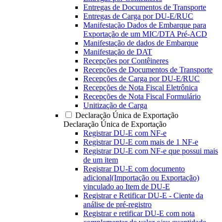
Entregas de Documentos de Transporte
Entregas de Carga por DU-E/RUC
Manifestação Dados de Embarque para
Exportação de um MIC/DTA Pré-ACD
Manifestação de dados de Embarque
Manifestação de DAT
Recepções por Contêineres
Recepções de Documentos de Transporte
Recepções de Carga por DU-E/RUC
Recepções de Nota Fiscal Eletrônica
Recepções de Nota Fiscal Formulário
Unitização de Carga
Declaração Única de Exportação
Declaração Única de Exportação
Registrar DU-E com NF-e
Registrar DU-E com mais de 1 NF-e
Registrar DU-E com NF-e que possui mais
de um item
Registrar DU-E com documento
adicional(Importação ou Exportação)
vinculado ao Item de DU-E
Registrar e Retificar DU-E - Ciente da
análise de pré-registro
Registrar e retificar DU-E com nota