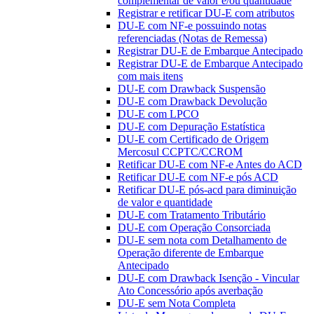
complementar de valor e/ou quantidade
Registrar e retificar DU-E com atributos
DU-E com NF-e possuindo notas
referenciadas (Notas de Remessa)
Registrar DU-E de Embarque Antecipado
Registrar DU-E de Embarque Antecipado
com mais itens
DU-E com Drawback Suspensão
DU-E com Drawback Devolução
DU-E com LPCO
DU-E com Depuração Estatística
DU-E com Certificado de Origem
Mercosul CCPTC/CCROM
Retificar DU-E com NF-e Antes do ACD
Retificar DU-E com NF-e pós ACD
Retificar DU-E pós-acd para diminuição
de valor e quantidade
DU-E com Tratamento Tributário
DU-E com Operação Consorciada
DU-E sem nota com Detalhamento de
Operação diferente de Embarque
Antecipado
DU-E com Drawback Isenção - Vincular
Ato Concessório após averbação
DU-E sem Nota Completa