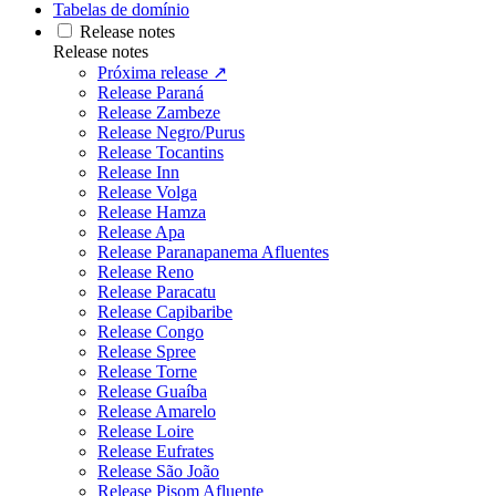
Tabelas de domínio
Release notes
Release notes
Próxima release ↗
Release Paraná
Release Zambeze
Release Negro/Purus
Release Tocantins
Release Inn
Release Volga
Release Hamza
Release Apa
Release Paranapanema Afluentes
Release Reno
Release Paracatu
Release Capibaribe
Release Congo
Release Spree
Release Torne
Release Guaíba
Release Amarelo
Release Loire
Release Eufrates
Release São João
Release Pisom Afluente