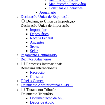
Manifestação Rodoviária
Consultas e Operações
Aquaviário
Declaração Única de Exportação
Declaração Única de Importação
Declaração Única de Importação
Importador
Depositários
Receita Federal
Anuentes
Secex
Sefaz
Pagamento Centralizado
Recintos Aduaneiros
Remessas Internacionais
Remessas Internacionais
Recepção
Consulta
Tabelas Comex
Tratamento Administrativo e LPCO
Tratamento Tributário
Tratamento Tributário
Documentação da API
Dados de Apoio