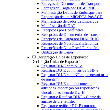
Entregas de Documentos de Transporte
Entregas de Carga por DU-E/RUC
Manifestação Dados de Embarque para
Exportação de um MIC/DTA Pré-ACD
Manifestação de dados de Embarque
Manifestação de DAT
Recepções por Contêineres
Recepções de Documentos de Transporte
Recepções de Carga por DU-E/RUC
Recepções de Nota Fiscal Eletrônica
Recepções de Nota Fiscal Formulário
Unitização de Carga
Declaração Única de Exportação
Declaração Única de Exportação
Registrar DU-E com NF-e
Registrar DU-E com mais de 1 NF-e
Registrar DU-E com NF-e que possui mais
de um item
Registrar DU-E com documento
adicional(Importação ou Exportação)
vinculado ao Item de DU-E
Registrar e Retificar DU-E - Ciente da
análise de pré-registro
Registrar e retificar DU-E com nota