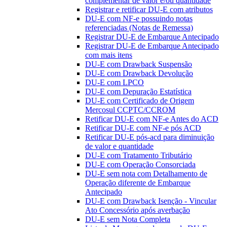
complementar de valor e/ou quantidade
Registrar e retificar DU-E com atributos
DU-E com NF-e possuindo notas
referenciadas (Notas de Remessa)
Registrar DU-E de Embarque Antecipado
Registrar DU-E de Embarque Antecipado
com mais itens
DU-E com Drawback Suspensão
DU-E com Drawback Devolução
DU-E com LPCO
DU-E com Depuração Estatística
DU-E com Certificado de Origem
Mercosul CCPTC/CCROM
Retificar DU-E com NF-e Antes do ACD
Retificar DU-E com NF-e pós ACD
Retificar DU-E pós-acd para diminuição
de valor e quantidade
DU-E com Tratamento Tributário
DU-E com Operação Consorciada
DU-E sem nota com Detalhamento de
Operação diferente de Embarque
Antecipado
DU-E com Drawback Isenção - Vincular
Ato Concessório após averbação
DU-E sem Nota Completa