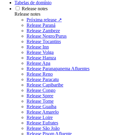
Tabelas de domínio
Release notes
Release notes
Próxima release ↗
Release Paraná
Release Zambeze
Release Negro/Purus
Release Tocantins
Release Inn
Release Volga
Release Hamza
Release Apa
Release Paranapanema Afluentes
Release Reno
Release Paracatu
Release Capibaribe
Release Congo
Release Spree
Release Torne
Release Guaíba
Release Amarelo
Release Loire
Release Eufrates
Release São João
Release Pisom Afluente