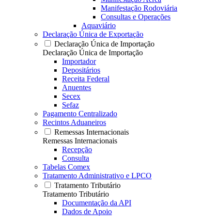
Manifestação Rodoviária
Consultas e Operações
Aquaviário
Declaração Única de Exportação
Declaração Única de Importação
Declaração Única de Importação
Importador
Depositários
Receita Federal
Anuentes
Secex
Sefaz
Pagamento Centralizado
Recintos Aduaneiros
Remessas Internacionais
Remessas Internacionais
Recepção
Consulta
Tabelas Comex
Tratamento Administrativo e LPCO
Tratamento Tributário
Tratamento Tributário
Documentação da API
Dados de Apoio