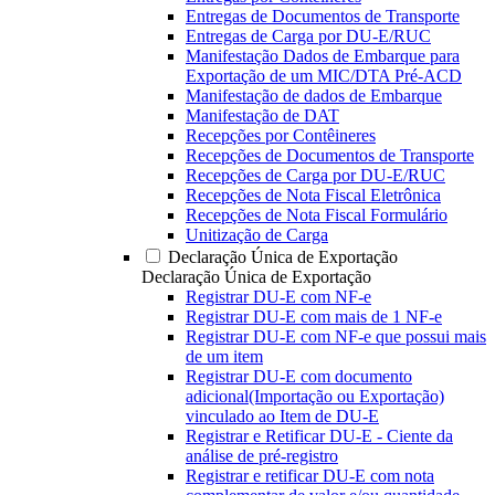
Entregas de Documentos de Transporte
Entregas de Carga por DU-E/RUC
Manifestação Dados de Embarque para
Exportação de um MIC/DTA Pré-ACD
Manifestação de dados de Embarque
Manifestação de DAT
Recepções por Contêineres
Recepções de Documentos de Transporte
Recepções de Carga por DU-E/RUC
Recepções de Nota Fiscal Eletrônica
Recepções de Nota Fiscal Formulário
Unitização de Carga
Declaração Única de Exportação
Declaração Única de Exportação
Registrar DU-E com NF-e
Registrar DU-E com mais de 1 NF-e
Registrar DU-E com NF-e que possui mais
de um item
Registrar DU-E com documento
adicional(Importação ou Exportação)
vinculado ao Item de DU-E
Registrar e Retificar DU-E - Ciente da
análise de pré-registro
Registrar e retificar DU-E com nota