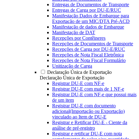
Entregas de Documentos de Transporte
Entregas de Carga por DU-E/RUC
Manifestação Dados de Embarque para
Exportação de um MIC/DTA Pré-ACD
Manifestação de dados de Embarque
Manifestação de DAT
Recepções por Contêineres
Recepções de Documentos de Transporte
Recepções de Carga por DU-E/RUC
Recepções de Nota Fiscal Eletrônica
Recepções de Nota Fiscal Formulário
Unitização de Carga
Declaração Única de Exportação
Declaração Única de Exportação
Registrar DU-E com NF-e
Registrar DU-E com mais de 1 NF-e
Registrar DU-E com NF-e que possui mais
de um item
Registrar DU-E com documento
adicional(Importação ou Exportação)
vinculado ao Item de DU-E
Registrar e Retificar DU-E - Ciente da
análise de pré-registro
Registrar e retificar DU-E com nota