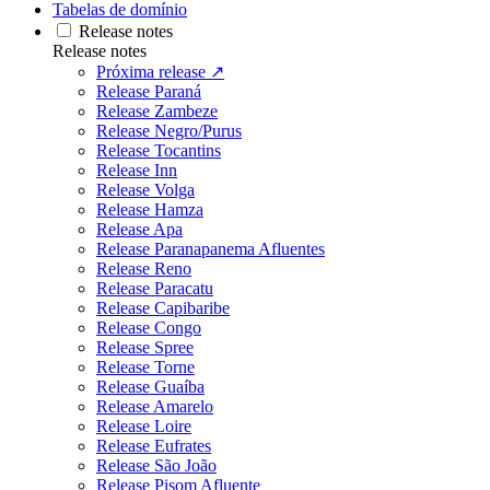
Tabelas de domínio
Release notes
Release notes
Próxima release ↗
Release Paraná
Release Zambeze
Release Negro/Purus
Release Tocantins
Release Inn
Release Volga
Release Hamza
Release Apa
Release Paranapanema Afluentes
Release Reno
Release Paracatu
Release Capibaribe
Release Congo
Release Spree
Release Torne
Release Guaíba
Release Amarelo
Release Loire
Release Eufrates
Release São João
Release Pisom Afluente