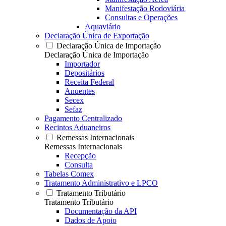
Manifestação Rodoviária
Consultas e Operações
Aquaviário
Declaração Única de Exportação
Declaração Única de Importação
Declaração Única de Importação
Importador
Depositários
Receita Federal
Anuentes
Secex
Sefaz
Pagamento Centralizado
Recintos Aduaneiros
Remessas Internacionais
Remessas Internacionais
Recepção
Consulta
Tabelas Comex
Tratamento Administrativo e LPCO
Tratamento Tributário
Tratamento Tributário
Documentação da API
Dados de Apoio