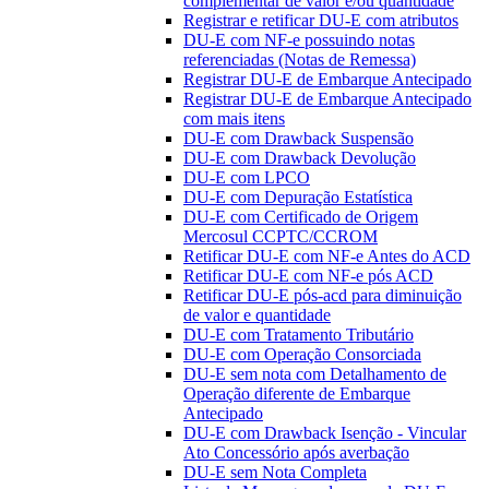
complementar de valor e/ou quantidade
Registrar e retificar DU-E com atributos
DU-E com NF-e possuindo notas
referenciadas (Notas de Remessa)
Registrar DU-E de Embarque Antecipado
Registrar DU-E de Embarque Antecipado
com mais itens
DU-E com Drawback Suspensão
DU-E com Drawback Devolução
DU-E com LPCO
DU-E com Depuração Estatística
DU-E com Certificado de Origem
Mercosul CCPTC/CCROM
Retificar DU-E com NF-e Antes do ACD
Retificar DU-E com NF-e pós ACD
Retificar DU-E pós-acd para diminuição
de valor e quantidade
DU-E com Tratamento Tributário
DU-E com Operação Consorciada
DU-E sem nota com Detalhamento de
Operação diferente de Embarque
Antecipado
DU-E com Drawback Isenção - Vincular
Ato Concessório após averbação
DU-E sem Nota Completa