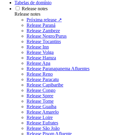
Tabelas de domínio
Release notes
Release notes
Próxima release ↗
Release Paraná
Release Zambeze
Release Negro/Purus
Release Tocantins
Release Inn
Release Volga
Release Hamza
Release Apa
Release Paranapanema Afluentes
Release Reno
Release Paracatu
Release Capibaribe
Release Congo
Release Spree
Release Torne
Release Guaíba
Release Amarelo
Release Loire
Release Eufrates
Release São João
Release Pisom Afluente