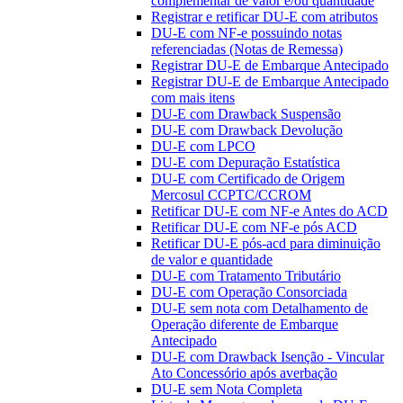
complementar de valor e/ou quantidade
Registrar e retificar DU-E com atributos
DU-E com NF-e possuindo notas
referenciadas (Notas de Remessa)
Registrar DU-E de Embarque Antecipado
Registrar DU-E de Embarque Antecipado
com mais itens
DU-E com Drawback Suspensão
DU-E com Drawback Devolução
DU-E com LPCO
DU-E com Depuração Estatística
DU-E com Certificado de Origem
Mercosul CCPTC/CCROM
Retificar DU-E com NF-e Antes do ACD
Retificar DU-E com NF-e pós ACD
Retificar DU-E pós-acd para diminuição
de valor e quantidade
DU-E com Tratamento Tributário
DU-E com Operação Consorciada
DU-E sem nota com Detalhamento de
Operação diferente de Embarque
Antecipado
DU-E com Drawback Isenção - Vincular
Ato Concessório após averbação
DU-E sem Nota Completa