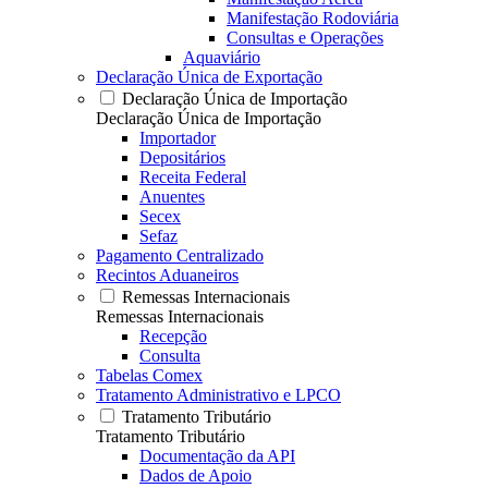
Manifestação Rodoviária
Consultas e Operações
Aquaviário
Declaração Única de Exportação
Declaração Única de Importação
Declaração Única de Importação
Importador
Depositários
Receita Federal
Anuentes
Secex
Sefaz
Pagamento Centralizado
Recintos Aduaneiros
Remessas Internacionais
Remessas Internacionais
Recepção
Consulta
Tabelas Comex
Tratamento Administrativo e LPCO
Tratamento Tributário
Tratamento Tributário
Documentação da API
Dados de Apoio