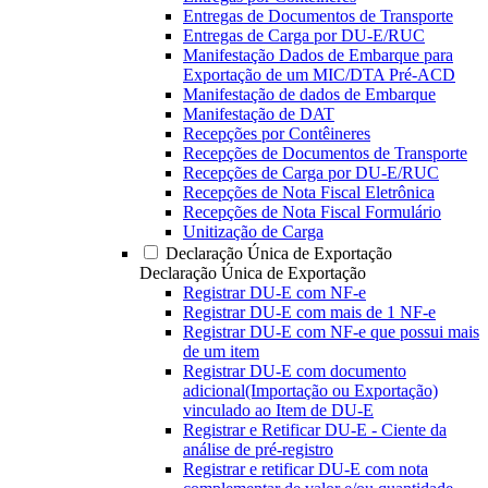
Entregas de Documentos de Transporte
Entregas de Carga por DU-E/RUC
Manifestação Dados de Embarque para
Exportação de um MIC/DTA Pré-ACD
Manifestação de dados de Embarque
Manifestação de DAT
Recepções por Contêineres
Recepções de Documentos de Transporte
Recepções de Carga por DU-E/RUC
Recepções de Nota Fiscal Eletrônica
Recepções de Nota Fiscal Formulário
Unitização de Carga
Declaração Única de Exportação
Declaração Única de Exportação
Registrar DU-E com NF-e
Registrar DU-E com mais de 1 NF-e
Registrar DU-E com NF-e que possui mais
de um item
Registrar DU-E com documento
adicional(Importação ou Exportação)
vinculado ao Item de DU-E
Registrar e Retificar DU-E - Ciente da
análise de pré-registro
Registrar e retificar DU-E com nota