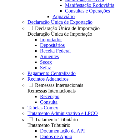
Manifestação Rodoviária
Consultas e Operações
Aquaviário
Declaração Única de Exportação
Declaração Única de Importação
Declaração Única de Importação
Importador
Depositários
Receita Federal
Anuentes
Secex
Sefaz
Pagamento Centralizado
Recintos Aduaneiros
Remessas Internacionais
Remessas Internacionais
Recepção
Consulta
Tabelas Comex
Tratamento Administrativo e LPCO
Tratamento Tributário
Tratamento Tributário
Documentação da API
Dados de Apoio