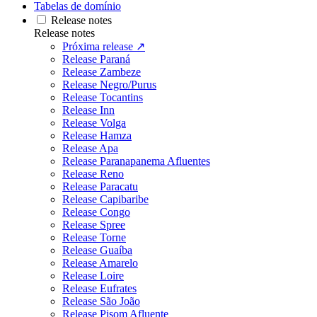
Tabelas de domínio
Release notes
Release notes
Próxima release ↗
Release Paraná
Release Zambeze
Release Negro/Purus
Release Tocantins
Release Inn
Release Volga
Release Hamza
Release Apa
Release Paranapanema Afluentes
Release Reno
Release Paracatu
Release Capibaribe
Release Congo
Release Spree
Release Torne
Release Guaíba
Release Amarelo
Release Loire
Release Eufrates
Release São João
Release Pisom Afluente