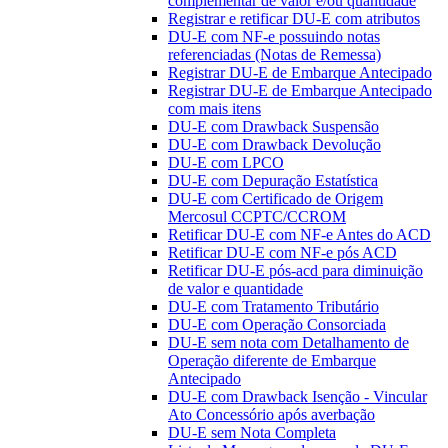
complementar de valor e/ou quantidade
Registrar e retificar DU-E com atributos
DU-E com NF-e possuindo notas
referenciadas (Notas de Remessa)
Registrar DU-E de Embarque Antecipado
Registrar DU-E de Embarque Antecipado
com mais itens
DU-E com Drawback Suspensão
DU-E com Drawback Devolução
DU-E com LPCO
DU-E com Depuração Estatística
DU-E com Certificado de Origem
Mercosul CCPTC/CCROM
Retificar DU-E com NF-e Antes do ACD
Retificar DU-E com NF-e pós ACD
Retificar DU-E pós-acd para diminuição
de valor e quantidade
DU-E com Tratamento Tributário
DU-E com Operação Consorciada
DU-E sem nota com Detalhamento de
Operação diferente de Embarque
Antecipado
DU-E com Drawback Isenção - Vincular
Ato Concessório após averbação
DU-E sem Nota Completa