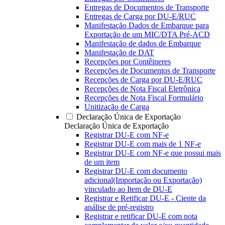
Entregas de Documentos de Transporte
Entregas de Carga por DU-E/RUC
Manifestação Dados de Embarque para
Exportação de um MIC/DTA Pré-ACD
Manifestação de dados de Embarque
Manifestação de DAT
Recepções por Contêineres
Recepções de Documentos de Transporte
Recepções de Carga por DU-E/RUC
Recepções de Nota Fiscal Eletrônica
Recepções de Nota Fiscal Formulário
Unitização de Carga
Declaração Única de Exportação
Declaração Única de Exportação
Registrar DU-E com NF-e
Registrar DU-E com mais de 1 NF-e
Registrar DU-E com NF-e que possui mais
de um item
Registrar DU-E com documento
adicional(Importação ou Exportação)
vinculado ao Item de DU-E
Registrar e Retificar DU-E - Ciente da
análise de pré-registro
Registrar e retificar DU-E com nota