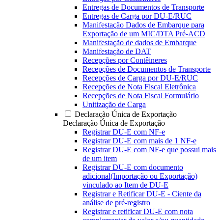
Entregas de Documentos de Transporte
Entregas de Carga por DU-E/RUC
Manifestação Dados de Embarque para
Exportação de um MIC/DTA Pré-ACD
Manifestação de dados de Embarque
Manifestação de DAT
Recepções por Contêineres
Recepções de Documentos de Transporte
Recepções de Carga por DU-E/RUC
Recepções de Nota Fiscal Eletrônica
Recepções de Nota Fiscal Formulário
Unitização de Carga
Declaração Única de Exportação
Declaração Única de Exportação
Registrar DU-E com NF-e
Registrar DU-E com mais de 1 NF-e
Registrar DU-E com NF-e que possui mais
de um item
Registrar DU-E com documento
adicional(Importação ou Exportação)
vinculado ao Item de DU-E
Registrar e Retificar DU-E - Ciente da
análise de pré-registro
Registrar e retificar DU-E com nota