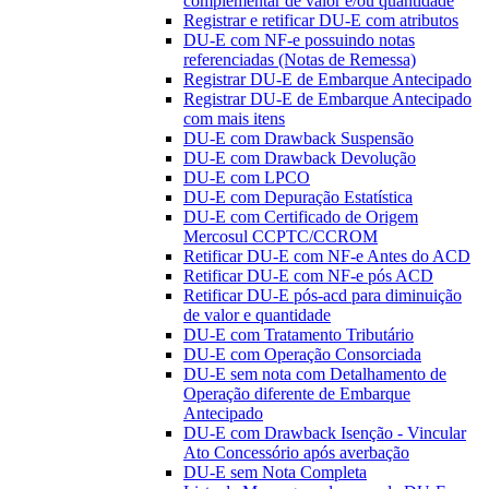
complementar de valor e/ou quantidade
Registrar e retificar DU-E com atributos
DU-E com NF-e possuindo notas
referenciadas (Notas de Remessa)
Registrar DU-E de Embarque Antecipado
Registrar DU-E de Embarque Antecipado
com mais itens
DU-E com Drawback Suspensão
DU-E com Drawback Devolução
DU-E com LPCO
DU-E com Depuração Estatística
DU-E com Certificado de Origem
Mercosul CCPTC/CCROM
Retificar DU-E com NF-e Antes do ACD
Retificar DU-E com NF-e pós ACD
Retificar DU-E pós-acd para diminuição
de valor e quantidade
DU-E com Tratamento Tributário
DU-E com Operação Consorciada
DU-E sem nota com Detalhamento de
Operação diferente de Embarque
Antecipado
DU-E com Drawback Isenção - Vincular
Ato Concessório após averbação
DU-E sem Nota Completa