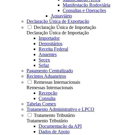
Manifestação Rodoviária
Consultas e Operações
Aquaviário
Declaração Única de Exportação
Declaração Única de Importação
Declaração Única de Importação
Importador
Depositários
Receita Federal
Anuentes
Secex
Sefaz
Pagamento Centralizado
Recintos Aduaneiros
Remessas Internacionais
Remessas Internacionais
Recepção
Consulta
Tabelas Comex
Tratamento Administrativo e LPCO
Tratamento Tributário
Tratamento Tributário
Documentação da API
Dados de Apoio