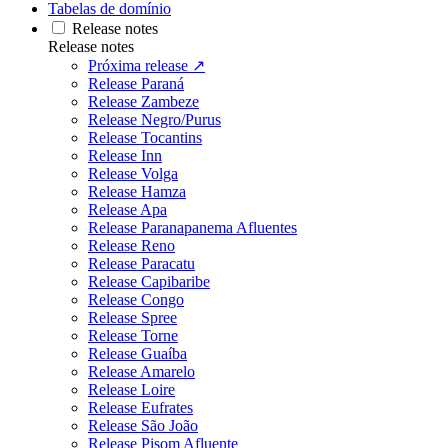
Tabelas de domínio
Release notes
Release notes
Próxima release ↗
Release Paraná
Release Zambeze
Release Negro/Purus
Release Tocantins
Release Inn
Release Volga
Release Hamza
Release Apa
Release Paranapanema Afluentes
Release Reno
Release Paracatu
Release Capibaribe
Release Congo
Release Spree
Release Torne
Release Guaíba
Release Amarelo
Release Loire
Release Eufrates
Release São João
Release Pisom Afluente