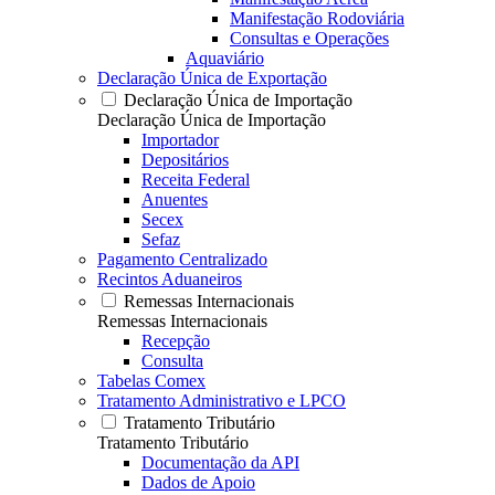
Manifestação Rodoviária
Consultas e Operações
Aquaviário
Declaração Única de Exportação
Declaração Única de Importação
Declaração Única de Importação
Importador
Depositários
Receita Federal
Anuentes
Secex
Sefaz
Pagamento Centralizado
Recintos Aduaneiros
Remessas Internacionais
Remessas Internacionais
Recepção
Consulta
Tabelas Comex
Tratamento Administrativo e LPCO
Tratamento Tributário
Tratamento Tributário
Documentação da API
Dados de Apoio