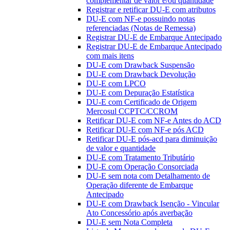
complementar de valor e/ou quantidade
Registrar e retificar DU-E com atributos
DU-E com NF-e possuindo notas
referenciadas (Notas de Remessa)
Registrar DU-E de Embarque Antecipado
Registrar DU-E de Embarque Antecipado
com mais itens
DU-E com Drawback Suspensão
DU-E com Drawback Devolução
DU-E com LPCO
DU-E com Depuração Estatística
DU-E com Certificado de Origem
Mercosul CCPTC/CCROM
Retificar DU-E com NF-e Antes do ACD
Retificar DU-E com NF-e pós ACD
Retificar DU-E pós-acd para diminuição
de valor e quantidade
DU-E com Tratamento Tributário
DU-E com Operação Consorciada
DU-E sem nota com Detalhamento de
Operação diferente de Embarque
Antecipado
DU-E com Drawback Isenção - Vincular
Ato Concessório após averbação
DU-E sem Nota Completa