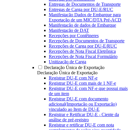
Entregas de Documentos de Transporte
Entregas de Carga por DU-E/RUC
Manifestação Dados de Embarque para
Exportação de um MIC/DTA Pré-ACD
Manifestação de dados de Embarque
Manifestação de DAT
Recepções por Contêineres
Recepções de Documentos de Transporte
Recepções de Carga por DU-E/RUC
Recepções de Nota Fiscal Eletrônica
Recepções de Nota Fiscal Formulário
Unitização de Carga
Declaração Única de Exportação
Declaração Única de Exportação
Registrar DU-E com NF-e
Registrar DU-E com mais de 1 NF-e
Registrar DU-E com NF-e que possui mais
de um item
Registrar DU-E com documento
adicional(Importação ou Exportação)
vinculado ao Item de DU-E
Registrar e Retificar DU-E - Ciente da
análise de pré-registro
Registrar e retificar DU-E com nota