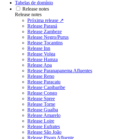
Tabelas de domínio
Release notes
Release notes
Próxima release ↗
Release Paraná
Release Zambeze
Release Negro/Purus
Release Tocantins
Release Inn
Release Volga
Release Hamza
Release Apa
Release Paranapanema Afluentes
Release Reno
Release Paracatu
Release Capibaribe
Release Congo
Release Spree
Release Torne
Release Guaíba
Release Amarelo
Release Loire
Release Eufrates
Release São João
Release Pisom Afluente