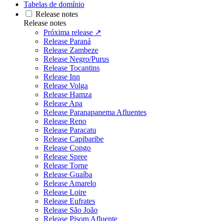
Tabelas de domínio
Release notes
Release notes
Próxima release ↗
Release Paraná
Release Zambeze
Release Negro/Purus
Release Tocantins
Release Inn
Release Volga
Release Hamza
Release Apa
Release Paranapanema Afluentes
Release Reno
Release Paracatu
Release Capibaribe
Release Congo
Release Spree
Release Torne
Release Guaíba
Release Amarelo
Release Loire
Release Eufrates
Release São João
Release Pisom Afluente