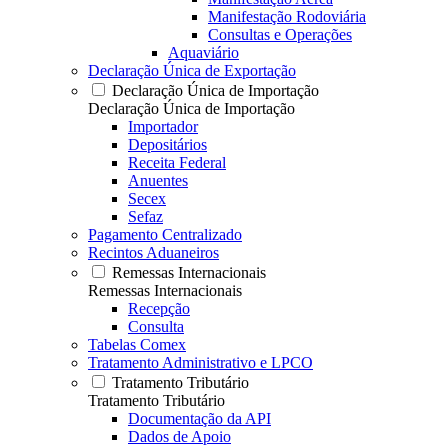
Manifestação Rodoviária
Consultas e Operações
Aquaviário
Declaração Única de Exportação
Declaração Única de Importação
Declaração Única de Importação
Importador
Depositários
Receita Federal
Anuentes
Secex
Sefaz
Pagamento Centralizado
Recintos Aduaneiros
Remessas Internacionais
Remessas Internacionais
Recepção
Consulta
Tabelas Comex
Tratamento Administrativo e LPCO
Tratamento Tributário
Tratamento Tributário
Documentação da API
Dados de Apoio