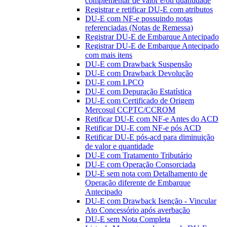
complementar de valor e/ou quantidade
Registrar e retificar DU-E com atributos
DU-E com NF-e possuindo notas
referenciadas (Notas de Remessa)
Registrar DU-E de Embarque Antecipado
Registrar DU-E de Embarque Antecipado
com mais itens
DU-E com Drawback Suspensão
DU-E com Drawback Devolução
DU-E com LPCO
DU-E com Depuração Estatística
DU-E com Certificado de Origem
Mercosul CCPTC/CCROM
Retificar DU-E com NF-e Antes do ACD
Retificar DU-E com NF-e pós ACD
Retificar DU-E pós-acd para diminuição
de valor e quantidade
DU-E com Tratamento Tributário
DU-E com Operação Consorciada
DU-E sem nota com Detalhamento de
Operação diferente de Embarque
Antecipado
DU-E com Drawback Isenção - Vincular
Ato Concessório após averbação
DU-E sem Nota Completa