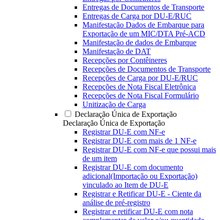
Entregas de Documentos de Transporte
Entregas de Carga por DU-E/RUC
Manifestação Dados de Embarque para
Exportação de um MIC/DTA Pré-ACD
Manifestação de dados de Embarque
Manifestação de DAT
Recepções por Contêineres
Recepções de Documentos de Transporte
Recepções de Carga por DU-E/RUC
Recepções de Nota Fiscal Eletrônica
Recepções de Nota Fiscal Formulário
Unitização de Carga
Declaração Única de Exportação
Declaração Única de Exportação
Registrar DU-E com NF-e
Registrar DU-E com mais de 1 NF-e
Registrar DU-E com NF-e que possui mais
de um item
Registrar DU-E com documento
adicional(Importação ou Exportação)
vinculado ao Item de DU-E
Registrar e Retificar DU-E - Ciente da
análise de pré-registro
Registrar e retificar DU-E com nota