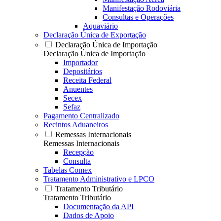
Manifestação Rodoviária
Consultas e Operações
Aquaviário
Declaração Única de Exportação
Declaração Única de Importação
Declaração Única de Importação
Importador
Depositários
Receita Federal
Anuentes
Secex
Sefaz
Pagamento Centralizado
Recintos Aduaneiros
Remessas Internacionais
Remessas Internacionais
Recepção
Consulta
Tabelas Comex
Tratamento Administrativo e LPCO
Tratamento Tributário
Tratamento Tributário
Documentação da API
Dados de Apoio