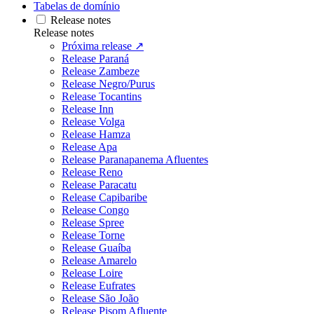
Tabelas de domínio
Release notes
Release notes
Próxima release ↗
Release Paraná
Release Zambeze
Release Negro/Purus
Release Tocantins
Release Inn
Release Volga
Release Hamza
Release Apa
Release Paranapanema Afluentes
Release Reno
Release Paracatu
Release Capibaribe
Release Congo
Release Spree
Release Torne
Release Guaíba
Release Amarelo
Release Loire
Release Eufrates
Release São João
Release Pisom Afluente