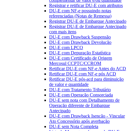
complementar de valor e/ou quantidade
Registrar e retificar DU-E com atributos
DU-E com NF-e possuindo notas
referenciadas (Notas de Remessa)
Registrar DU-E de Embarque Antecipado
Registrar DU-E de Embarque Antecipado
com mais itens
DU-E com Drawback Suspensão
DU-E com Drawback Devolução
DU-E com LPCO
DU-E com Depuração Estatística
DU-E com Certificado de Origem
Mercosul CCPTC/CCROM
Retificar DU-E com NF-e Antes do ACD
Retificar DU-E com NF-e pós ACD
Retificar DU-E pós-acd para diminuição
de valor e quantidade
DU-E com Tratamento Tributário
DU-E com Operação Consorciada
DU-E sem nota com Detalhamento de
Operação diferente de Embarque
Antecipado
DU-E com Drawback Isenção - Vincular
Ato Concessório após averbação
DU-E sem Nota Completa