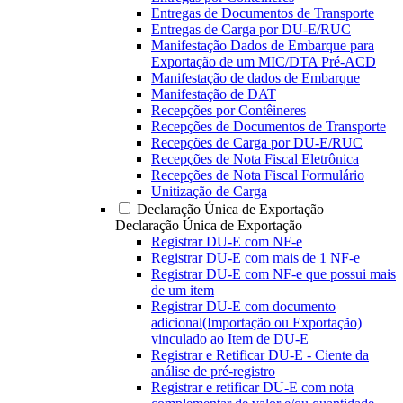
Entregas de Documentos de Transporte
Entregas de Carga por DU-E/RUC
Manifestação Dados de Embarque para
Exportação de um MIC/DTA Pré-ACD
Manifestação de dados de Embarque
Manifestação de DAT
Recepções por Contêineres
Recepções de Documentos de Transporte
Recepções de Carga por DU-E/RUC
Recepções de Nota Fiscal Eletrônica
Recepções de Nota Fiscal Formulário
Unitização de Carga
Declaração Única de Exportação
Declaração Única de Exportação
Registrar DU-E com NF-e
Registrar DU-E com mais de 1 NF-e
Registrar DU-E com NF-e que possui mais
de um item
Registrar DU-E com documento
adicional(Importação ou Exportação)
vinculado ao Item de DU-E
Registrar e Retificar DU-E - Ciente da
análise de pré-registro
Registrar e retificar DU-E com nota