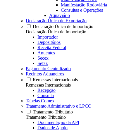
Manifestação Rodoviária
Consultas e Operações
Aquaviário
Declaração Única de Exportação
Declaração Única de Importação
Declaração Única de Importação
Importador
Depositários
Receita Federal
Anuentes
Secex
Sefaz
Pagamento Centralizado
Recintos Aduaneiros
Remessas Internacionais
Remessas Internacionais
Recepção
Consulta
Tabelas Comex
Tratamento Administrativo e LPCO
Tratamento Tributário
Tratamento Tributário
Documentação da API
Dados de Apoio