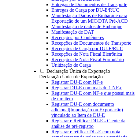
Entregas de Documentos de Transporte
Entregas de Carga por DU-E/RUC
Manifestação Dados de Embarque para
Exportação de um MIC/DTA Pré-ACD
Manifestação de dados de Embarque
Manifestação de DAT
Recepções por Contêineres
Recepções de Documentos de Transporte
Recepções de Carga por DU-E/RUC
Recepções de Nota Fiscal Eletrônica
Recepções de Nota Fiscal Formulário
Unitização de Carga
Declaração Única de Exportação
Declaração Única de Exportação
Registrar DU-E com NF-e
Registrar DU-E com mais de 1 NF-e
Registrar DU-E com NF-e que possui mais
de um item
Registrar DU-E com documento
adicional(Importação ou Exportação)
vinculado ao Item de DU-E
Registrar e Retificar DU-E - Ciente da
análise de pré-registro
Registrar e retificar DU-E com nota