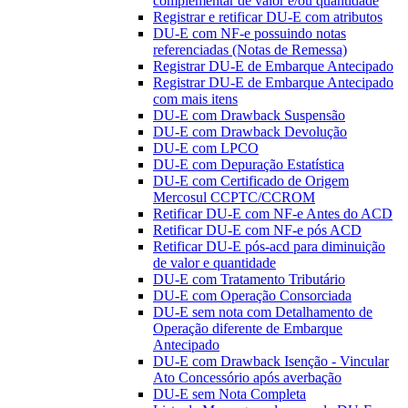
complementar de valor e/ou quantidade
Registrar e retificar DU-E com atributos
DU-E com NF-e possuindo notas
referenciadas (Notas de Remessa)
Registrar DU-E de Embarque Antecipado
Registrar DU-E de Embarque Antecipado
com mais itens
DU-E com Drawback Suspensão
DU-E com Drawback Devolução
DU-E com LPCO
DU-E com Depuração Estatística
DU-E com Certificado de Origem
Mercosul CCPTC/CCROM
Retificar DU-E com NF-e Antes do ACD
Retificar DU-E com NF-e pós ACD
Retificar DU-E pós-acd para diminuição
de valor e quantidade
DU-E com Tratamento Tributário
DU-E com Operação Consorciada
DU-E sem nota com Detalhamento de
Operação diferente de Embarque
Antecipado
DU-E com Drawback Isenção - Vincular
Ato Concessório após averbação
DU-E sem Nota Completa