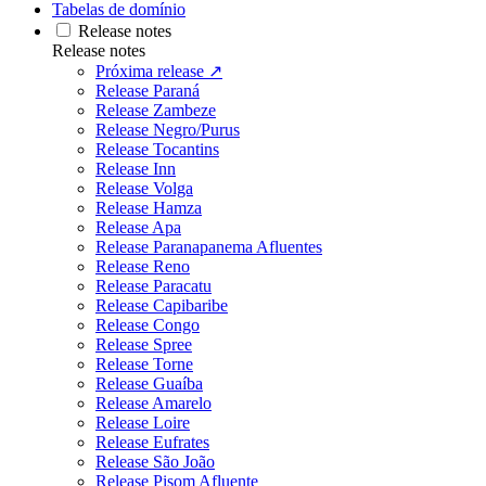
Tabelas de domínio
Release notes
Release notes
Próxima release ↗
Release Paraná
Release Zambeze
Release Negro/Purus
Release Tocantins
Release Inn
Release Volga
Release Hamza
Release Apa
Release Paranapanema Afluentes
Release Reno
Release Paracatu
Release Capibaribe
Release Congo
Release Spree
Release Torne
Release Guaíba
Release Amarelo
Release Loire
Release Eufrates
Release São João
Release Pisom Afluente