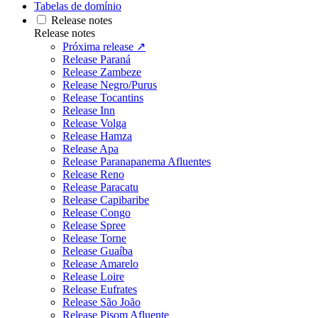
Tabelas de domínio
Release notes
Release notes
Próxima release ↗
Release Paraná
Release Zambeze
Release Negro/Purus
Release Tocantins
Release Inn
Release Volga
Release Hamza
Release Apa
Release Paranapanema Afluentes
Release Reno
Release Paracatu
Release Capibaribe
Release Congo
Release Spree
Release Torne
Release Guaíba
Release Amarelo
Release Loire
Release Eufrates
Release São João
Release Pisom Afluente