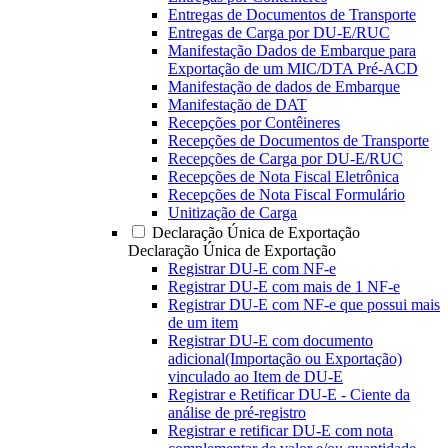
Entregas de Documentos de Transporte
Entregas de Carga por DU-E/RUC
Manifestação Dados de Embarque para
Exportação de um MIC/DTA Pré-ACD
Manifestação de dados de Embarque
Manifestação de DAT
Recepções por Contêineres
Recepções de Documentos de Transporte
Recepções de Carga por DU-E/RUC
Recepções de Nota Fiscal Eletrônica
Recepções de Nota Fiscal Formulário
Unitização de Carga
Declaração Única de Exportação
Declaração Única de Exportação
Registrar DU-E com NF-e
Registrar DU-E com mais de 1 NF-e
Registrar DU-E com NF-e que possui mais
de um item
Registrar DU-E com documento
adicional(Importação ou Exportação)
vinculado ao Item de DU-E
Registrar e Retificar DU-E - Ciente da
análise de pré-registro
Registrar e retificar DU-E com nota