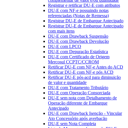
complementar de valor e/ou quantidade
Registrar e retificar DU-E com atributos
DU-E com NF-e possuindo notas
referenciadas (Notas de Remessa)
Registrar DU-E de Embarque Antecipado
Registrar DU-E de Embarque Antecipado
com mais itens
DU-E com Drawback Suspensão
DU-E com Drawback Devolução
DU-E com LPCO
DU-E com Depuração Estatística
DU-E com Certificado de Origem
Mercosul CCPTC/CCROM
Retificar DU-E com NF-e Antes do ACD
Retificar DU-E com NF-e pós ACD
Retificar DU-E pós-acd para diminuição
de valor e quantidade
DU-E com Tratamento Tributário
DU-E com Operação Consorciada
DU-E sem nota com Detalhamento de
Operação diferente de Embarque
Antecipado
DU-E com Drawback Isenção - Vincular
Ato Concessório após averbação
DU-E sem Nota Completa