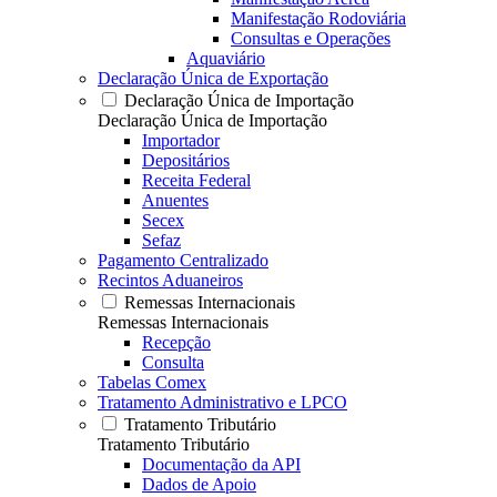
Manifestação Rodoviária
Consultas e Operações
Aquaviário
Declaração Única de Exportação
Declaração Única de Importação
Declaração Única de Importação
Importador
Depositários
Receita Federal
Anuentes
Secex
Sefaz
Pagamento Centralizado
Recintos Aduaneiros
Remessas Internacionais
Remessas Internacionais
Recepção
Consulta
Tabelas Comex
Tratamento Administrativo e LPCO
Tratamento Tributário
Tratamento Tributário
Documentação da API
Dados de Apoio