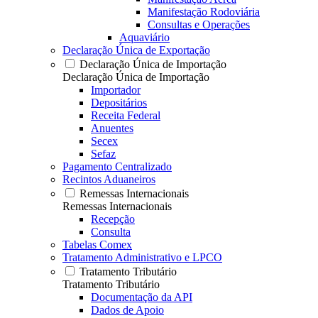
Manifestação Rodoviária
Consultas e Operações
Aquaviário
Declaração Única de Exportação
Declaração Única de Importação
Declaração Única de Importação
Importador
Depositários
Receita Federal
Anuentes
Secex
Sefaz
Pagamento Centralizado
Recintos Aduaneiros
Remessas Internacionais
Remessas Internacionais
Recepção
Consulta
Tabelas Comex
Tratamento Administrativo e LPCO
Tratamento Tributário
Tratamento Tributário
Documentação da API
Dados de Apoio