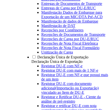
Entregas de Documentos de Transporte
Entregas de Carga por DU-E/RUC
Manifestação Dados de Embarque para
Exportação de um MIC/DTA Pré-ACD
Manifestação de dados de Embarque
Manifestação de DAT
Recepções por Contêineres
Recepções de Documentos de Transporte
Recepções de Carga por DU-E/RUC
Recepções de Nota Fiscal Eletrônica
Recepções de Nota Fiscal Formulário
Unitização de Carga
Declaração Única de Exportação
Declaração Única de Exportação
Registrar DU-E com NF-e
Registrar DU-E com mais de 1 NF-e
Registrar DU-E com NF-e que possui mais
de um item
Registrar DU-E com documento
adicional(Importação ou Exportação)
vinculado ao Item de DU-E
Registrar e Retificar DU-E - Ciente da
análise de pré-registro
Registrar e retificar DU-E com nota