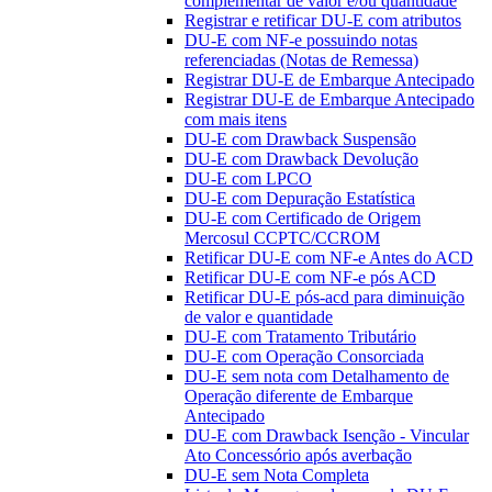
complementar de valor e/ou quantidade
Registrar e retificar DU-E com atributos
DU-E com NF-e possuindo notas
referenciadas (Notas de Remessa)
Registrar DU-E de Embarque Antecipado
Registrar DU-E de Embarque Antecipado
com mais itens
DU-E com Drawback Suspensão
DU-E com Drawback Devolução
DU-E com LPCO
DU-E com Depuração Estatística
DU-E com Certificado de Origem
Mercosul CCPTC/CCROM
Retificar DU-E com NF-e Antes do ACD
Retificar DU-E com NF-e pós ACD
Retificar DU-E pós-acd para diminuição
de valor e quantidade
DU-E com Tratamento Tributário
DU-E com Operação Consorciada
DU-E sem nota com Detalhamento de
Operação diferente de Embarque
Antecipado
DU-E com Drawback Isenção - Vincular
Ato Concessório após averbação
DU-E sem Nota Completa