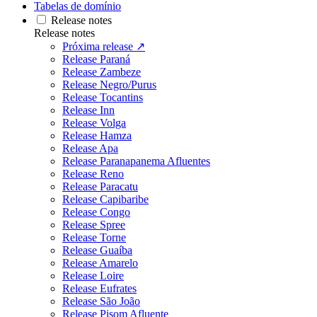
Tabelas de domínio
Release notes
Release notes
Próxima release ↗
Release Paraná
Release Zambeze
Release Negro/Purus
Release Tocantins
Release Inn
Release Volga
Release Hamza
Release Apa
Release Paranapanema Afluentes
Release Reno
Release Paracatu
Release Capibaribe
Release Congo
Release Spree
Release Torne
Release Guaíba
Release Amarelo
Release Loire
Release Eufrates
Release São João
Release Pisom Afluente