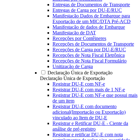
Entregas de Documentos de Transporte
Entregas de Carga por DU-E/RUC
Manifestação Dados de Embarque para
Exportação de um MIC/DTA Pré-ACD
Manifestação de dados de Embarque
Manifestação de DAT
Recepções por Contêineres
Recepções de Documentos de Transporte
Recepções de Carga por DU-E/RUC
Recepções de Nota Fiscal Eletrônica
Recepções de Nota Fiscal Formulário
Unitização de Carga
Declaração Única de Exportação
Declaração Única de Exportação
Registrar DU-E com NF-e
Registrar DU-E com mais de 1 NF-e
Registrar DU-E com NF-e que possui mais
de um item
Registrar DU-E com documento
adicional(Importação ou Exportação)
vinculado ao Item de DU-E
Registrar e Retificar DU-E - Ciente da
análise de pré-registro
Registrar e retificar DU-E com nota