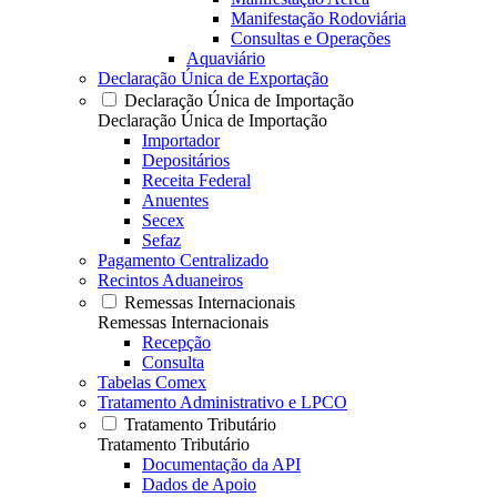
Manifestação Rodoviária
Consultas e Operações
Aquaviário
Declaração Única de Exportação
Declaração Única de Importação
Declaração Única de Importação
Importador
Depositários
Receita Federal
Anuentes
Secex
Sefaz
Pagamento Centralizado
Recintos Aduaneiros
Remessas Internacionais
Remessas Internacionais
Recepção
Consulta
Tabelas Comex
Tratamento Administrativo e LPCO
Tratamento Tributário
Tratamento Tributário
Documentação da API
Dados de Apoio