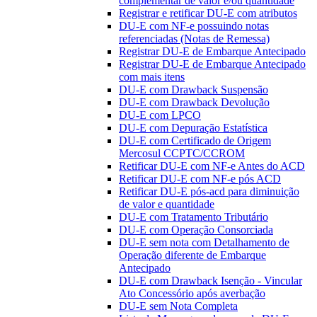
complementar de valor e/ou quantidade
Registrar e retificar DU-E com atributos
DU-E com NF-e possuindo notas
referenciadas (Notas de Remessa)
Registrar DU-E de Embarque Antecipado
Registrar DU-E de Embarque Antecipado
com mais itens
DU-E com Drawback Suspensão
DU-E com Drawback Devolução
DU-E com LPCO
DU-E com Depuração Estatística
DU-E com Certificado de Origem
Mercosul CCPTC/CCROM
Retificar DU-E com NF-e Antes do ACD
Retificar DU-E com NF-e pós ACD
Retificar DU-E pós-acd para diminuição
de valor e quantidade
DU-E com Tratamento Tributário
DU-E com Operação Consorciada
DU-E sem nota com Detalhamento de
Operação diferente de Embarque
Antecipado
DU-E com Drawback Isenção - Vincular
Ato Concessório após averbação
DU-E sem Nota Completa