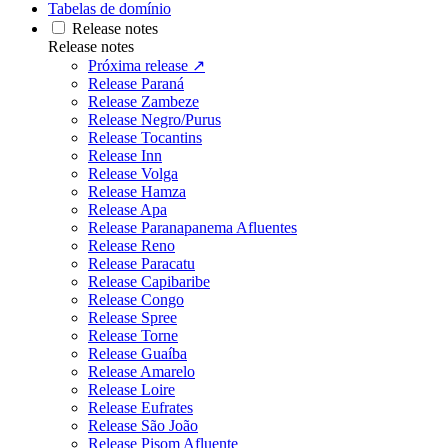
Tabelas de domínio
Release notes
Release notes
Próxima release ↗
Release Paraná
Release Zambeze
Release Negro/Purus
Release Tocantins
Release Inn
Release Volga
Release Hamza
Release Apa
Release Paranapanema Afluentes
Release Reno
Release Paracatu
Release Capibaribe
Release Congo
Release Spree
Release Torne
Release Guaíba
Release Amarelo
Release Loire
Release Eufrates
Release São João
Release Pisom Afluente