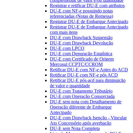
complementar de valor e/ou quantidade
Registrar e retificar DU-E com atributos
DU-E com NF-e possuindo notas
referenciadas (Notas de Remessa)
Registrar DU-E de Embarque Antecipado
Registrar DU-E de Embarque Antecipado
com mais itens
DU-E com Drawback Suspensão
DU-E com Drawback Devolução
DU-E com LPCO
DU-E com Depuração Estatística
DU-E com Certificado de Origem
Mercosul CCPTC/CCROM
Retificar DU-E com NF-e Antes do ACD
Retificar DU-E com NF-e pós ACD
Retificar DU-E pós-acd para diminuição
de valor e quantidade
DU-E com Tratamento Tributário
DU-E com Operação Consorciada
DU-E sem nota com Detalhamento de
Operação diferente de Embarque
Antecipado
DU-E com Drawback Isenção - Vincular
Ato Concessório após averbação
DU-E sem Nota Completa