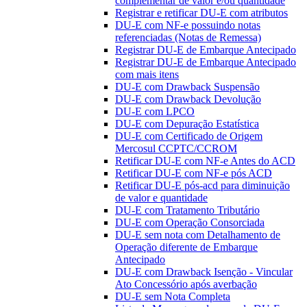
complementar de valor e/ou quantidade
Registrar e retificar DU-E com atributos
DU-E com NF-e possuindo notas
referenciadas (Notas de Remessa)
Registrar DU-E de Embarque Antecipado
Registrar DU-E de Embarque Antecipado
com mais itens
DU-E com Drawback Suspensão
DU-E com Drawback Devolução
DU-E com LPCO
DU-E com Depuração Estatística
DU-E com Certificado de Origem
Mercosul CCPTC/CCROM
Retificar DU-E com NF-e Antes do ACD
Retificar DU-E com NF-e pós ACD
Retificar DU-E pós-acd para diminuição
de valor e quantidade
DU-E com Tratamento Tributário
DU-E com Operação Consorciada
DU-E sem nota com Detalhamento de
Operação diferente de Embarque
Antecipado
DU-E com Drawback Isenção - Vincular
Ato Concessório após averbação
DU-E sem Nota Completa