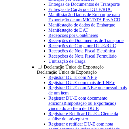
Entregas de Documentos de Transporte
Entregas de Carga por DU-E/RUC
Manifestação Dados de Embarque para
Exportação de um MIC/DTA Pré-ACD
Manifestação de dados de Embarque
Manifestação de DAT
Recepções por Contêineres
Recepções de Documentos de Transporte
Recepções de Carga por DU-E/RUC
Recepções de Nota Fiscal Eletrônica
Recepções de Nota Fiscal Formulário
Unitização de Carga
Declaração Única de Exportação
Declaração Única de Exportação
Registrar DU-E com NF-e
Registrar DU-E com mais de 1 NF-e
Registrar DU-E com NF-e que possui mais
de um item
Registrar DU-E com documento
adicional(Importação ou Exportação)
vinculado ao Item de DU-E
Registrar e Retificar DU-E - Ciente da
análise de pré-registro
Registrar e retificar DU-E com nota