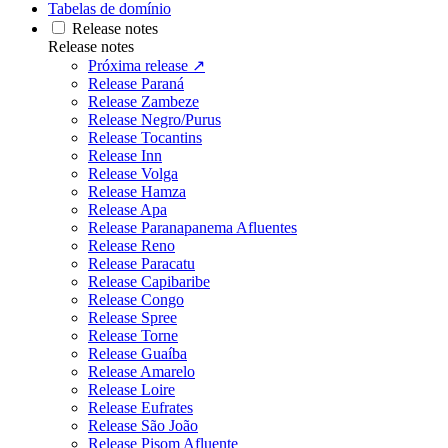
Tabelas de domínio
Release notes
Release notes
Próxima release ↗
Release Paraná
Release Zambeze
Release Negro/Purus
Release Tocantins
Release Inn
Release Volga
Release Hamza
Release Apa
Release Paranapanema Afluentes
Release Reno
Release Paracatu
Release Capibaribe
Release Congo
Release Spree
Release Torne
Release Guaíba
Release Amarelo
Release Loire
Release Eufrates
Release São João
Release Pisom Afluente