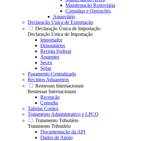
Manifestação Rodoviária
Consultas e Operações
Aquaviário
Declaração Única de Exportação
Declaração Única de Importação
Declaração Única de Importação
Importador
Depositários
Receita Federal
Anuentes
Secex
Sefaz
Pagamento Centralizado
Recintos Aduaneiros
Remessas Internacionais
Remessas Internacionais
Recepção
Consulta
Tabelas Comex
Tratamento Administrativo e LPCO
Tratamento Tributário
Tratamento Tributário
Documentação da API
Dados de Apoio