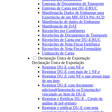
Entregas de Documentos de Transporte
Entregas de Carga por DU-E/RUC
Manifestação Dados de Embarque para
Exportação de um MIC/DTA Pré-ACD
Manifestação de dados de Embarque
Manifestação de DAT
Recepções por Contêineres
Recepções de Documentos de Transporte
Recepções de Carga por DU-E/RUC
Recepções de Nota Fiscal Eletrônica
Recepções de Nota Fiscal Formulário
Unitização de Carga
Declaração Única de Exportação
Declaração Única de Exportação
Registrar DU-E com NF-e
Registrar DU-E com mais de 1 NF-e
Registrar DU-E com NF-e que possui mais
de um item
Registrar DU-E com documento
adicional(Importação ou Exportação)
vinculado ao Item de DU-E
Registrar e Retificar DU-E - Ciente da
análise de pré-registro
Registrar e retificar DU-E com nota