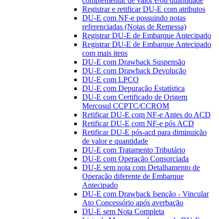
complementar de valor e/ou quantidade
Registrar e retificar DU-E com atributos
DU-E com NF-e possuindo notas
referenciadas (Notas de Remessa)
Registrar DU-E de Embarque Antecipado
Registrar DU-E de Embarque Antecipado
com mais itens
DU-E com Drawback Suspensão
DU-E com Drawback Devolução
DU-E com LPCO
DU-E com Depuração Estatística
DU-E com Certificado de Origem
Mercosul CCPTC/CCROM
Retificar DU-E com NF-e Antes do ACD
Retificar DU-E com NF-e pós ACD
Retificar DU-E pós-acd para diminuição
de valor e quantidade
DU-E com Tratamento Tributário
DU-E com Operação Consorciada
DU-E sem nota com Detalhamento de
Operação diferente de Embarque
Antecipado
DU-E com Drawback Isenção - Vincular
Ato Concessório após averbação
DU-E sem Nota Completa