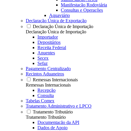
Manifestação Rodoviária
Consultas e Operações
Aquaviário
Declaração Única de Exportação
Declaração Única de Importação
Declaração Única de Importação
Importador
Depositários
Receita Federal
Anuentes
Secex
Sefaz
Pagamento Centralizado
Recintos Aduaneiros
Remessas Internacionais
Remessas Internacionais
Recepção
Consulta
Tabelas Comex
Tratamento Administrativo e LPCO
Tratamento Tributário
Tratamento Tributário
Documentação da API
Dados de Apoio