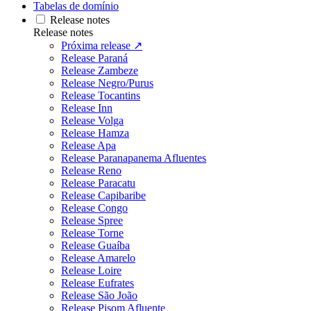
Tabelas de domínio
Release notes
Release notes
Próxima release ↗
Release Paraná
Release Zambeze
Release Negro/Purus
Release Tocantins
Release Inn
Release Volga
Release Hamza
Release Apa
Release Paranapanema Afluentes
Release Reno
Release Paracatu
Release Capibaribe
Release Congo
Release Spree
Release Torne
Release Guaíba
Release Amarelo
Release Loire
Release Eufrates
Release São João
Release Pisom Afluente