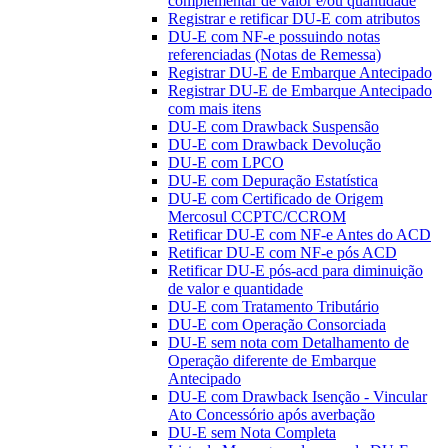
complementar de valor e/ou quantidade
Registrar e retificar DU-E com atributos
DU-E com NF-e possuindo notas
referenciadas (Notas de Remessa)
Registrar DU-E de Embarque Antecipado
Registrar DU-E de Embarque Antecipado
com mais itens
DU-E com Drawback Suspensão
DU-E com Drawback Devolução
DU-E com LPCO
DU-E com Depuração Estatística
DU-E com Certificado de Origem
Mercosul CCPTC/CCROM
Retificar DU-E com NF-e Antes do ACD
Retificar DU-E com NF-e pós ACD
Retificar DU-E pós-acd para diminuição
de valor e quantidade
DU-E com Tratamento Tributário
DU-E com Operação Consorciada
DU-E sem nota com Detalhamento de
Operação diferente de Embarque
Antecipado
DU-E com Drawback Isenção - Vincular
Ato Concessório após averbação
DU-E sem Nota Completa