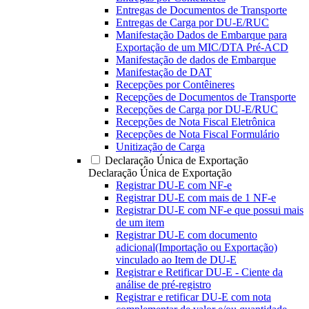
Entregas de Documentos de Transporte
Entregas de Carga por DU-E/RUC
Manifestação Dados de Embarque para
Exportação de um MIC/DTA Pré-ACD
Manifestação de dados de Embarque
Manifestação de DAT
Recepções por Contêineres
Recepções de Documentos de Transporte
Recepções de Carga por DU-E/RUC
Recepções de Nota Fiscal Eletrônica
Recepções de Nota Fiscal Formulário
Unitização de Carga
Declaração Única de Exportação
Declaração Única de Exportação
Registrar DU-E com NF-e
Registrar DU-E com mais de 1 NF-e
Registrar DU-E com NF-e que possui mais
de um item
Registrar DU-E com documento
adicional(Importação ou Exportação)
vinculado ao Item de DU-E
Registrar e Retificar DU-E - Ciente da
análise de pré-registro
Registrar e retificar DU-E com nota