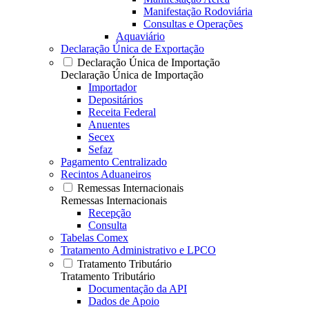
Manifestação Rodoviária
Consultas e Operações
Aquaviário
Declaração Única de Exportação
Declaração Única de Importação
Declaração Única de Importação
Importador
Depositários
Receita Federal
Anuentes
Secex
Sefaz
Pagamento Centralizado
Recintos Aduaneiros
Remessas Internacionais
Remessas Internacionais
Recepção
Consulta
Tabelas Comex
Tratamento Administrativo e LPCO
Tratamento Tributário
Tratamento Tributário
Documentação da API
Dados de Apoio