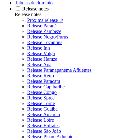
Tabelas de domínio
Release notes
Release notes
Próxima release ↗
Release Paraná
Release Zambeze
Release Negro/Purus
Release Tocantins
Release Inn
Release Volga
Release Hamza
Release Apa
Release Paranapanema Afluentes
Release Reno
Release Paracatu
Release Capibaribe
Release Congo
Release Spree
Release Torne
Release Guaíba
Release Amarelo
Release Loire
Release Eufrates
Release São João
Release Pisom Afluente