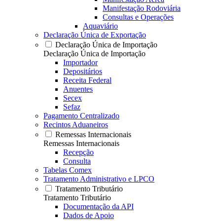
Manifestação Rodoviária
Consultas e Operações
Aquaviário
Declaração Única de Exportação
Declaração Única de Importação
Declaração Única de Importação
Importador
Depositários
Receita Federal
Anuentes
Secex
Sefaz
Pagamento Centralizado
Recintos Aduaneiros
Remessas Internacionais
Remessas Internacionais
Recepção
Consulta
Tabelas Comex
Tratamento Administrativo e LPCO
Tratamento Tributário
Tratamento Tributário
Documentação da API
Dados de Apoio