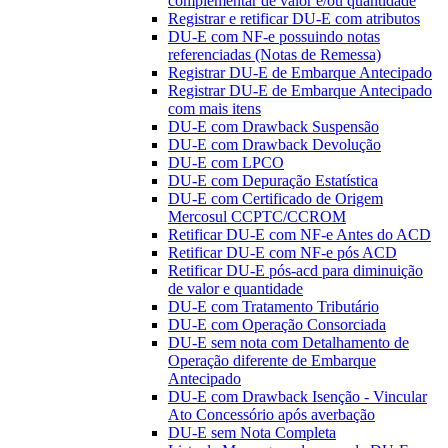
complementar de valor e/ou quantidade
Registrar e retificar DU-E com atributos
DU-E com NF-e possuindo notas
referenciadas (Notas de Remessa)
Registrar DU-E de Embarque Antecipado
Registrar DU-E de Embarque Antecipado
com mais itens
DU-E com Drawback Suspensão
DU-E com Drawback Devolução
DU-E com LPCO
DU-E com Depuração Estatística
DU-E com Certificado de Origem
Mercosul CCPTC/CCROM
Retificar DU-E com NF-e Antes do ACD
Retificar DU-E com NF-e pós ACD
Retificar DU-E pós-acd para diminuição
de valor e quantidade
DU-E com Tratamento Tributário
DU-E com Operação Consorciada
DU-E sem nota com Detalhamento de
Operação diferente de Embarque
Antecipado
DU-E com Drawback Isenção - Vincular
Ato Concessório após averbação
DU-E sem Nota Completa