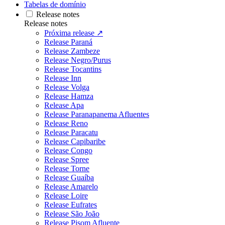
Tabelas de domínio
Release notes
Release notes
Próxima release ↗
Release Paraná
Release Zambeze
Release Negro/Purus
Release Tocantins
Release Inn
Release Volga
Release Hamza
Release Apa
Release Paranapanema Afluentes
Release Reno
Release Paracatu
Release Capibaribe
Release Congo
Release Spree
Release Torne
Release Guaíba
Release Amarelo
Release Loire
Release Eufrates
Release São João
Release Pisom Afluente