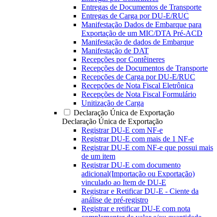
Entregas de Documentos de Transporte
Entregas de Carga por DU-E/RUC
Manifestação Dados de Embarque para
Exportação de um MIC/DTA Pré-ACD
Manifestação de dados de Embarque
Manifestação de DAT
Recepções por Contêineres
Recepções de Documentos de Transporte
Recepções de Carga por DU-E/RUC
Recepções de Nota Fiscal Eletrônica
Recepções de Nota Fiscal Formulário
Unitização de Carga
Declaração Única de Exportação
Declaração Única de Exportação
Registrar DU-E com NF-e
Registrar DU-E com mais de 1 NF-e
Registrar DU-E com NF-e que possui mais
de um item
Registrar DU-E com documento
adicional(Importação ou Exportação)
vinculado ao Item de DU-E
Registrar e Retificar DU-E - Ciente da
análise de pré-registro
Registrar e retificar DU-E com nota