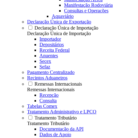
Manifestação Rodoviária
Consultas e Operações
Aquaviário
Declaração Única de Exportação
Declaração Única de Importação
Declaração Única de Importação
Importador
Depositários
Receita Federal
Anuentes
Secex
Sefaz
Pagamento Centralizado
Recintos Aduaneiros
Remessas Internacionais
Remessas Internacionais
Recepção
Consulta
Tabelas Comex
Tratamento Administrativo e LPCO
Tratamento Tributário
Tratamento Tributário
Documentação da API
Dados de Apoio