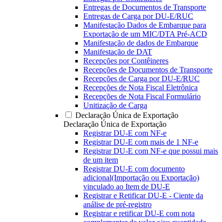
Entregas de Documentos de Transporte
Entregas de Carga por DU-E/RUC
Manifestação Dados de Embarque para
Exportação de um MIC/DTA Pré-ACD
Manifestação de dados de Embarque
Manifestação de DAT
Recepções por Contêineres
Recepções de Documentos de Transporte
Recepções de Carga por DU-E/RUC
Recepções de Nota Fiscal Eletrônica
Recepções de Nota Fiscal Formulário
Unitização de Carga
Declaração Única de Exportação
Declaração Única de Exportação
Registrar DU-E com NF-e
Registrar DU-E com mais de 1 NF-e
Registrar DU-E com NF-e que possui mais
de um item
Registrar DU-E com documento
adicional(Importação ou Exportação)
vinculado ao Item de DU-E
Registrar e Retificar DU-E - Ciente da
análise de pré-registro
Registrar e retificar DU-E com nota