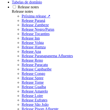
Tabelas de domínio
Release notes
Release notes
Próxima release ↗
Release Paraná
Release Zambeze
Release Negro/Purus
Release Tocantins
Release Inn
Release Volga
Release Hamza
Release Apa
Release Paranapanema Afluentes
Release Reno
Release Paracatu
Release Capibaribe
Release Congo
Release Spree
Release Torne
Release Guaíba
Release Amarelo
Release Loire
Release Eufrates
Release São João
Release Pisom Afluente