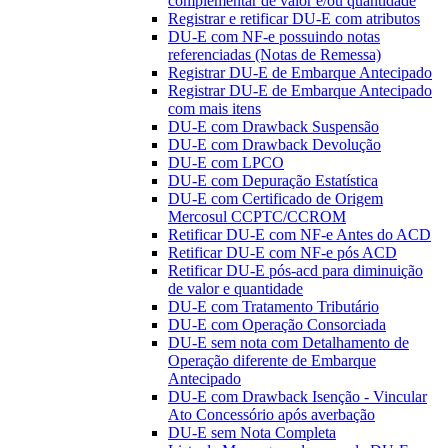
complementar de valor e/ou quantidade
Registrar e retificar DU-E com atributos
DU-E com NF-e possuindo notas
referenciadas (Notas de Remessa)
Registrar DU-E de Embarque Antecipado
Registrar DU-E de Embarque Antecipado
com mais itens
DU-E com Drawback Suspensão
DU-E com Drawback Devolução
DU-E com LPCO
DU-E com Depuração Estatística
DU-E com Certificado de Origem
Mercosul CCPTC/CCROM
Retificar DU-E com NF-e Antes do ACD
Retificar DU-E com NF-e pós ACD
Retificar DU-E pós-acd para diminuição
de valor e quantidade
DU-E com Tratamento Tributário
DU-E com Operação Consorciada
DU-E sem nota com Detalhamento de
Operação diferente de Embarque
Antecipado
DU-E com Drawback Isenção - Vincular
Ato Concessório após averbação
DU-E sem Nota Completa