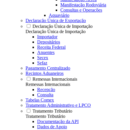
Manifestação Rodoviária
Consultas e Operações
Aquaviário
Declaração Única de Exportação
Declaração Única de Importação
Declaração Única de Importação
Importador
Depositários
Receita Federal
Anuentes
Secex
Sefaz
Pagamento Centralizado
Recintos Aduaneiros
Remessas Internacionais
Remessas Internacionais
Recepção
Consulta
Tabelas Comex
Tratamento Administrativo e LPCO
Tratamento Tributário
Tratamento Tributário
Documentação da API
Dados de Apoio