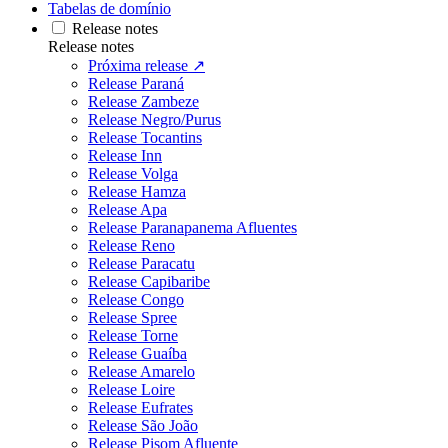
Tabelas de domínio
Release notes
Release notes
Próxima release ↗
Release Paraná
Release Zambeze
Release Negro/Purus
Release Tocantins
Release Inn
Release Volga
Release Hamza
Release Apa
Release Paranapanema Afluentes
Release Reno
Release Paracatu
Release Capibaribe
Release Congo
Release Spree
Release Torne
Release Guaíba
Release Amarelo
Release Loire
Release Eufrates
Release São João
Release Pisom Afluente