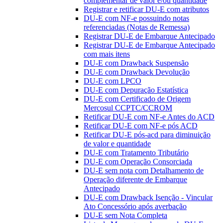
complementar de valor e/ou quantidade
Registrar e retificar DU-E com atributos
DU-E com NF-e possuindo notas
referenciadas (Notas de Remessa)
Registrar DU-E de Embarque Antecipado
Registrar DU-E de Embarque Antecipado
com mais itens
DU-E com Drawback Suspensão
DU-E com Drawback Devolução
DU-E com LPCO
DU-E com Depuração Estatística
DU-E com Certificado de Origem
Mercosul CCPTC/CCROM
Retificar DU-E com NF-e Antes do ACD
Retificar DU-E com NF-e pós ACD
Retificar DU-E pós-acd para diminuição
de valor e quantidade
DU-E com Tratamento Tributário
DU-E com Operação Consorciada
DU-E sem nota com Detalhamento de
Operação diferente de Embarque
Antecipado
DU-E com Drawback Isenção - Vincular
Ato Concessório após averbação
DU-E sem Nota Completa