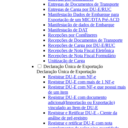
Entregas de Documentos de Transporte
Entregas de Carga por DU-E/RUC
Manifestação Dados de Embarque para
Exportação de um MIC/DTA Pré-ACD
Manifestação de dados de Embarque
Manifestação de DAT
Recepções por Contêineres
Recepções de Documentos de Transporte
Recepções de Carga por DU-E/RUC
Recepções de Nota Fiscal Eletrônica
Recepções de Nota Fiscal Formulário
Unitização de Carga
Declaração Única de Exportação
Declaração Única de Exportação
Registrar DU-E com NF-e
Registrar DU-E com mais de 1 NF-e
Registrar DU-E com NF-e que possui mais
de um item
Registrar DU-E com documento
adicional(Importação ou Exportação)
vinculado ao Item de DU-E
Registrar e Retificar DU-E - Ciente da
análise de pré-registro
Registrar e retificar DU-E com nota