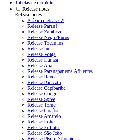
Tabelas de domínio
Release notes
Release notes
Próxima release ↗
Release Paraná
Release Zambeze
Release Negro/Purus
Release Tocantins
Release Inn
Release Volga
Release Hamza
Release Apa
Release Paranapanema Afluentes
Release Reno
Release Paracatu
Release Capibaribe
Release Congo
Release Spree
Release Torne
Release Guaíba
Release Amarelo
Release Loire
Release Eufrates
Release São João
Release Pisom Afluente