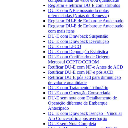
complementar de valor e/ou quantidade
Registrar e retificar DU-E com atributos
DU-E com NF-e possuindo notas
referenciadas (Notas de Remessa)
Registrar DU-E de Embarque Antecipado
Registrar DU-E de Embarque Antecipado
com mais itens
DU-E com Drawback Suspensão
DU-E com Drawback Devolução
DU-E com LPCO
DU-E com Depuração Estatística
DU-E com Certificado de Origem
Mercosul CCPTC/CCROM
Retificar DU-E com NF-e Antes do ACD
Retificar DU-E com NF-e pós ACD
Retificar DU-E pós-acd para diminuição
de valor e quantidade
DU-E com Tratamento Tributário
DU-E com Operação Consorciada
DU-E sem nota com Detalhamento de
Operação diferente de Embarque
Antecipado
DU-E com Drawback Isenção - Vincular
Ato Concessório após averbação
DU-E sem Nota Completa