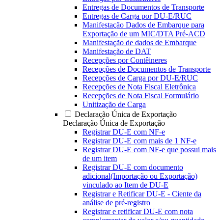
Entregas de Documentos de Transporte
Entregas de Carga por DU-E/RUC
Manifestação Dados de Embarque para
Exportação de um MIC/DTA Pré-ACD
Manifestação de dados de Embarque
Manifestação de DAT
Recepções por Contêineres
Recepções de Documentos de Transporte
Recepções de Carga por DU-E/RUC
Recepções de Nota Fiscal Eletrônica
Recepções de Nota Fiscal Formulário
Unitização de Carga
Declaração Única de Exportação
Declaração Única de Exportação
Registrar DU-E com NF-e
Registrar DU-E com mais de 1 NF-e
Registrar DU-E com NF-e que possui mais
de um item
Registrar DU-E com documento
adicional(Importação ou Exportação)
vinculado ao Item de DU-E
Registrar e Retificar DU-E - Ciente da
análise de pré-registro
Registrar e retificar DU-E com nota