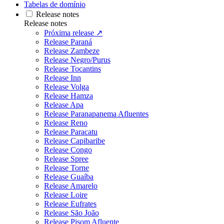
Tabelas de domínio
Release notes
Release notes
Próxima release ↗
Release Paraná
Release Zambeze
Release Negro/Purus
Release Tocantins
Release Inn
Release Volga
Release Hamza
Release Apa
Release Paranapanema Afluentes
Release Reno
Release Paracatu
Release Capibaribe
Release Congo
Release Spree
Release Torne
Release Guaíba
Release Amarelo
Release Loire
Release Eufrates
Release São João
Release Pisom Afluente