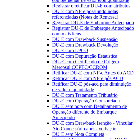
complementar de valor e/ou quantidade
Registrar e retificar DU-E com atributos
DU-E com NF-e possuindo notas
referenciadas (Notas de Remessa)
Registrar DU-E de Embarque Antecipado
Registrar DU-E de Embarque Antecipado
com mais itens
DU-E com Drawback Suspensão
DU-E com Drawback Devolução
DU-E com LPCO
DU-E com Depuração Estatística
DU-E com Certificado de Origem
Mercosul CCPTC/CCROM
Retificar DU-E com NF-e Antes do ACD
Retificar DU-E com NF-e pós ACD
Retificar DU-E pós-acd para diminuição
de valor e quantidade
DU-E com Tratamento Tributário
DU-E com Operação Consorciada
DU-E sem nota com Detalhamento de
Operação diferente de Embarque
Antecipado
DU-E com Drawback Isenção - Vincular
Ato Concessório após averbação
DU-E sem Nota Completa