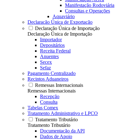
Manifestação Rodoviária
Consultas e Operações
Aquaviário
Declaração Única de Exportação
Declaração Única de Importação
Declaração Única de Importação
Importador
Depositários
Receita Federal
Anuentes
Secex
Sefaz
Pagamento Centralizado
Recintos Aduaneiros
Remessas Internacionais
Remessas Internacionais
Recepção
Consulta
Tabelas Comex
Tratamento Administrativo e LPCO
Tratamento Tributário
Tratamento Tributário
Documentação da API
Dados de Apoio