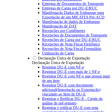
Entregas de Documentos de Transporte
Entregas de Carga por DU-E/RUC
Manifestação Dados de Embarque para
Exportação de um MIC/DTA Pré-ACD
Manifestação de dados de Embarque
Manifestação de DAT
Recepções por Contêineres
Recepções de Documentos de Transporte
Recepções de Carga por DU-E/RUC
Recepções de Nota Fiscal Eletrônica
Recepções de Nota Fiscal Formulário
Unitização de Carga
Declaração Única de Exportação
Declaração Única de Exportação
Registrar DU-E com NF-e
Registrar DU-E com mais de 1 NF-e
Registrar DU-E com NF-e que possui mais
de um item
Registrar DU-E com documento
adicional(Importação ou Exportação)
vinculado ao Item de DU-E
Registrar e Retificar DU-E - Ciente da
análise de pré-registro
Registrar e retificar DU-E com nota