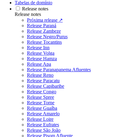
Tabelas de domínio
Release notes
Release notes
Próxima release ↗
Release Paraná
Release Zambeze
Release Negro/Purus
Release Tocantins
Release Inn
Release Volga
Release Hamza
Release Apa
Release Paranapanema Afluentes
Release Reno
Release Paracatu
Release Capibaribe
Release Congo
Release Spree
Release Torne
Release Guaíba
Release Amarelo
Release Loire
Release Eufrates
Release São João
Release Pisom Afluente