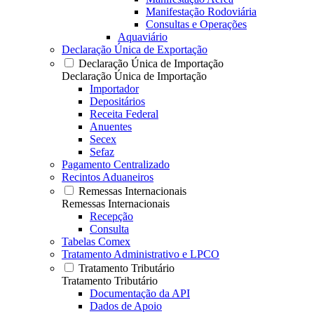
Manifestação Rodoviária
Consultas e Operações
Aquaviário
Declaração Única de Exportação
Declaração Única de Importação
Declaração Única de Importação
Importador
Depositários
Receita Federal
Anuentes
Secex
Sefaz
Pagamento Centralizado
Recintos Aduaneiros
Remessas Internacionais
Remessas Internacionais
Recepção
Consulta
Tabelas Comex
Tratamento Administrativo e LPCO
Tratamento Tributário
Tratamento Tributário
Documentação da API
Dados de Apoio