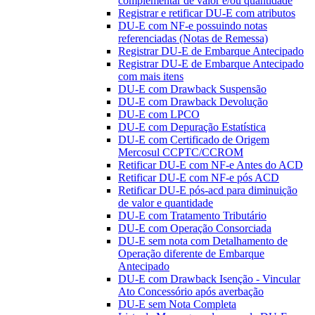
complementar de valor e/ou quantidade
Registrar e retificar DU-E com atributos
DU-E com NF-e possuindo notas
referenciadas (Notas de Remessa)
Registrar DU-E de Embarque Antecipado
Registrar DU-E de Embarque Antecipado
com mais itens
DU-E com Drawback Suspensão
DU-E com Drawback Devolução
DU-E com LPCO
DU-E com Depuração Estatística
DU-E com Certificado de Origem
Mercosul CCPTC/CCROM
Retificar DU-E com NF-e Antes do ACD
Retificar DU-E com NF-e pós ACD
Retificar DU-E pós-acd para diminuição
de valor e quantidade
DU-E com Tratamento Tributário
DU-E com Operação Consorciada
DU-E sem nota com Detalhamento de
Operação diferente de Embarque
Antecipado
DU-E com Drawback Isenção - Vincular
Ato Concessório após averbação
DU-E sem Nota Completa