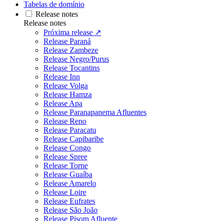
Tabelas de domínio
Release notes
Release notes
Próxima release ↗
Release Paraná
Release Zambeze
Release Negro/Purus
Release Tocantins
Release Inn
Release Volga
Release Hamza
Release Apa
Release Paranapanema Afluentes
Release Reno
Release Paracatu
Release Capibaribe
Release Congo
Release Spree
Release Torne
Release Guaíba
Release Amarelo
Release Loire
Release Eufrates
Release São João
Release Pisom Afluente