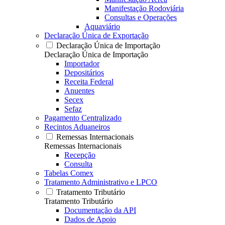
Manifestação Rodoviária
Consultas e Operações
Aquaviário
Declaração Única de Exportação
Declaração Única de Importação
Declaração Única de Importação
Importador
Depositários
Receita Federal
Anuentes
Secex
Sefaz
Pagamento Centralizado
Recintos Aduaneiros
Remessas Internacionais
Remessas Internacionais
Recepção
Consulta
Tabelas Comex
Tratamento Administrativo e LPCO
Tratamento Tributário
Tratamento Tributário
Documentação da API
Dados de Apoio