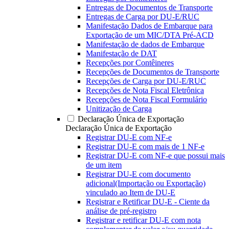
Entregas de Documentos de Transporte
Entregas de Carga por DU-E/RUC
Manifestação Dados de Embarque para
Exportação de um MIC/DTA Pré-ACD
Manifestação de dados de Embarque
Manifestação de DAT
Recepções por Contêineres
Recepções de Documentos de Transporte
Recepções de Carga por DU-E/RUC
Recepções de Nota Fiscal Eletrônica
Recepções de Nota Fiscal Formulário
Unitização de Carga
Declaração Única de Exportação
Declaração Única de Exportação
Registrar DU-E com NF-e
Registrar DU-E com mais de 1 NF-e
Registrar DU-E com NF-e que possui mais
de um item
Registrar DU-E com documento
adicional(Importação ou Exportação)
vinculado ao Item de DU-E
Registrar e Retificar DU-E - Ciente da
análise de pré-registro
Registrar e retificar DU-E com nota