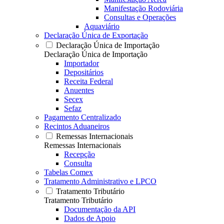
Manifestação Rodoviária
Consultas e Operações
Aquaviário
Declaração Única de Exportação
Declaração Única de Importação
Declaração Única de Importação
Importador
Depositários
Receita Federal
Anuentes
Secex
Sefaz
Pagamento Centralizado
Recintos Aduaneiros
Remessas Internacionais
Remessas Internacionais
Recepção
Consulta
Tabelas Comex
Tratamento Administrativo e LPCO
Tratamento Tributário
Tratamento Tributário
Documentação da API
Dados de Apoio