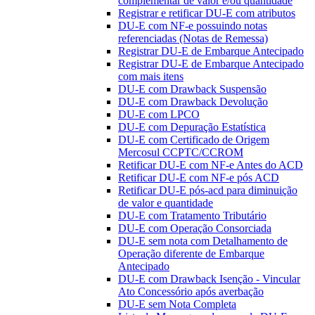
complementar de valor e/ou quantidade
Registrar e retificar DU-E com atributos
DU-E com NF-e possuindo notas
referenciadas (Notas de Remessa)
Registrar DU-E de Embarque Antecipado
Registrar DU-E de Embarque Antecipado
com mais itens
DU-E com Drawback Suspensão
DU-E com Drawback Devolução
DU-E com LPCO
DU-E com Depuração Estatística
DU-E com Certificado de Origem
Mercosul CCPTC/CCROM
Retificar DU-E com NF-e Antes do ACD
Retificar DU-E com NF-e pós ACD
Retificar DU-E pós-acd para diminuição
de valor e quantidade
DU-E com Tratamento Tributário
DU-E com Operação Consorciada
DU-E sem nota com Detalhamento de
Operação diferente de Embarque
Antecipado
DU-E com Drawback Isenção - Vincular
Ato Concessório após averbação
DU-E sem Nota Completa