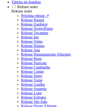
Tabelas de domínio
Release notes
Release notes
Próxima release ↗
Release Paraná
Release Zambeze
Release Negro/Purus
Release Tocantins
Release Inn
Release Volga
Release Hamza
Release Apa
Release Paranapanema Afluentes
Release Reno
Release Paracatu
Release Capibaribe
Release Congo
Release Spree
Release Torne
Release Guaíba
Release Amarelo
Release Loire
Release Eufrates
Release São João
Release Pisom Afluente