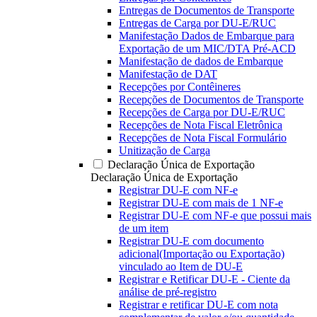
Entregas de Documentos de Transporte
Entregas de Carga por DU-E/RUC
Manifestação Dados de Embarque para
Exportação de um MIC/DTA Pré-ACD
Manifestação de dados de Embarque
Manifestação de DAT
Recepções por Contêineres
Recepções de Documentos de Transporte
Recepções de Carga por DU-E/RUC
Recepções de Nota Fiscal Eletrônica
Recepções de Nota Fiscal Formulário
Unitização de Carga
Declaração Única de Exportação
Declaração Única de Exportação
Registrar DU-E com NF-e
Registrar DU-E com mais de 1 NF-e
Registrar DU-E com NF-e que possui mais
de um item
Registrar DU-E com documento
adicional(Importação ou Exportação)
vinculado ao Item de DU-E
Registrar e Retificar DU-E - Ciente da
análise de pré-registro
Registrar e retificar DU-E com nota