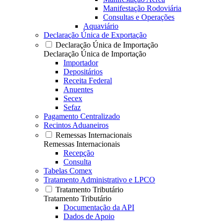
Manifestação Rodoviária
Consultas e Operações
Aquaviário
Declaração Única de Exportação
Declaração Única de Importação
Declaração Única de Importação
Importador
Depositários
Receita Federal
Anuentes
Secex
Sefaz
Pagamento Centralizado
Recintos Aduaneiros
Remessas Internacionais
Remessas Internacionais
Recepção
Consulta
Tabelas Comex
Tratamento Administrativo e LPCO
Tratamento Tributário
Tratamento Tributário
Documentação da API
Dados de Apoio