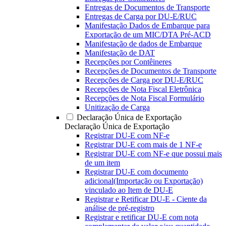
Entregas de Documentos de Transporte
Entregas de Carga por DU-E/RUC
Manifestação Dados de Embarque para
Exportação de um MIC/DTA Pré-ACD
Manifestação de dados de Embarque
Manifestação de DAT
Recepções por Contêineres
Recepções de Documentos de Transporte
Recepções de Carga por DU-E/RUC
Recepções de Nota Fiscal Eletrônica
Recepções de Nota Fiscal Formulário
Unitização de Carga
Declaração Única de Exportação
Declaração Única de Exportação
Registrar DU-E com NF-e
Registrar DU-E com mais de 1 NF-e
Registrar DU-E com NF-e que possui mais
de um item
Registrar DU-E com documento
adicional(Importação ou Exportação)
vinculado ao Item de DU-E
Registrar e Retificar DU-E - Ciente da
análise de pré-registro
Registrar e retificar DU-E com nota