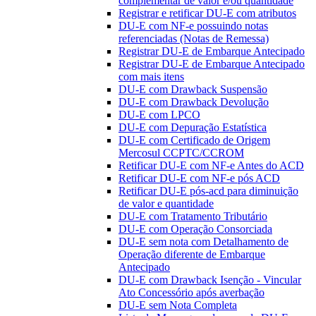
complementar de valor e/ou quantidade
Registrar e retificar DU-E com atributos
DU-E com NF-e possuindo notas
referenciadas (Notas de Remessa)
Registrar DU-E de Embarque Antecipado
Registrar DU-E de Embarque Antecipado
com mais itens
DU-E com Drawback Suspensão
DU-E com Drawback Devolução
DU-E com LPCO
DU-E com Depuração Estatística
DU-E com Certificado de Origem
Mercosul CCPTC/CCROM
Retificar DU-E com NF-e Antes do ACD
Retificar DU-E com NF-e pós ACD
Retificar DU-E pós-acd para diminuição
de valor e quantidade
DU-E com Tratamento Tributário
DU-E com Operação Consorciada
DU-E sem nota com Detalhamento de
Operação diferente de Embarque
Antecipado
DU-E com Drawback Isenção - Vincular
Ato Concessório após averbação
DU-E sem Nota Completa