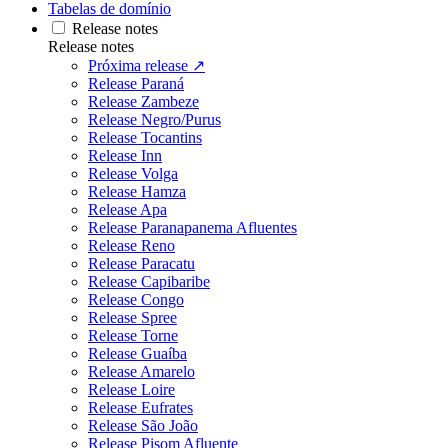
Tabelas de domínio
Release notes
Release notes
Próxima release ↗
Release Paraná
Release Zambeze
Release Negro/Purus
Release Tocantins
Release Inn
Release Volga
Release Hamza
Release Apa
Release Paranapanema Afluentes
Release Reno
Release Paracatu
Release Capibaribe
Release Congo
Release Spree
Release Torne
Release Guaíba
Release Amarelo
Release Loire
Release Eufrates
Release São João
Release Pisom Afluente