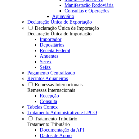
Manifestação Rodoviária
Consultas e Operações
Aquaviário
Declaração Única de Exportação
Declaração Única de Importação
Declaração Única de Importação
Importador
Depositários
Receita Federal
Anuentes
Secex
Sefaz
Pagamento Centralizado
Recintos Aduaneiros
Remessas Internacionais
Remessas Internacionais
Recepção
Consulta
Tabelas Comex
Tratamento Administrativo e LPCO
Tratamento Tributário
Tratamento Tributário
Documentação da API
Dados de Apoio