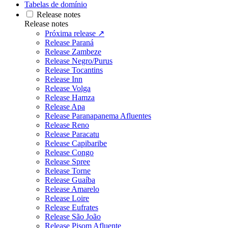
Tabelas de domínio
Release notes
Release notes
Próxima release ↗
Release Paraná
Release Zambeze
Release Negro/Purus
Release Tocantins
Release Inn
Release Volga
Release Hamza
Release Apa
Release Paranapanema Afluentes
Release Reno
Release Paracatu
Release Capibaribe
Release Congo
Release Spree
Release Torne
Release Guaíba
Release Amarelo
Release Loire
Release Eufrates
Release São João
Release Pisom Afluente