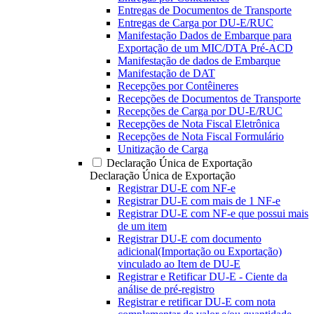
Entregas de Documentos de Transporte
Entregas de Carga por DU-E/RUC
Manifestação Dados de Embarque para
Exportação de um MIC/DTA Pré-ACD
Manifestação de dados de Embarque
Manifestação de DAT
Recepções por Contêineres
Recepções de Documentos de Transporte
Recepções de Carga por DU-E/RUC
Recepções de Nota Fiscal Eletrônica
Recepções de Nota Fiscal Formulário
Unitização de Carga
Declaração Única de Exportação
Declaração Única de Exportação
Registrar DU-E com NF-e
Registrar DU-E com mais de 1 NF-e
Registrar DU-E com NF-e que possui mais
de um item
Registrar DU-E com documento
adicional(Importação ou Exportação)
vinculado ao Item de DU-E
Registrar e Retificar DU-E - Ciente da
análise de pré-registro
Registrar e retificar DU-E com nota