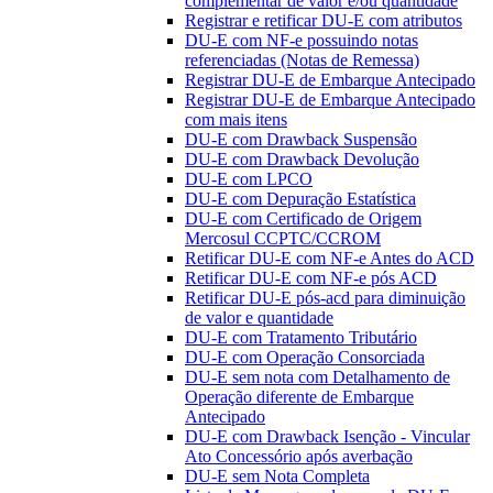
complementar de valor e/ou quantidade
Registrar e retificar DU-E com atributos
DU-E com NF-e possuindo notas
referenciadas (Notas de Remessa)
Registrar DU-E de Embarque Antecipado
Registrar DU-E de Embarque Antecipado
com mais itens
DU-E com Drawback Suspensão
DU-E com Drawback Devolução
DU-E com LPCO
DU-E com Depuração Estatística
DU-E com Certificado de Origem
Mercosul CCPTC/CCROM
Retificar DU-E com NF-e Antes do ACD
Retificar DU-E com NF-e pós ACD
Retificar DU-E pós-acd para diminuição
de valor e quantidade
DU-E com Tratamento Tributário
DU-E com Operação Consorciada
DU-E sem nota com Detalhamento de
Operação diferente de Embarque
Antecipado
DU-E com Drawback Isenção - Vincular
Ato Concessório após averbação
DU-E sem Nota Completa