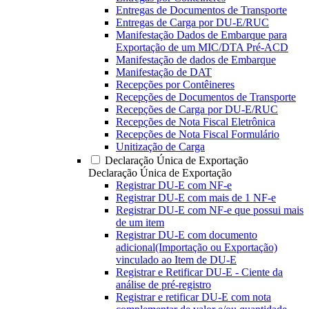
Entregas de Documentos de Transporte
Entregas de Carga por DU-E/RUC
Manifestação Dados de Embarque para
Exportação de um MIC/DTA Pré-ACD
Manifestação de dados de Embarque
Manifestação de DAT
Recepções por Contêineres
Recepções de Documentos de Transporte
Recepções de Carga por DU-E/RUC
Recepções de Nota Fiscal Eletrônica
Recepções de Nota Fiscal Formulário
Unitização de Carga
Declaração Única de Exportação
Declaração Única de Exportação
Registrar DU-E com NF-e
Registrar DU-E com mais de 1 NF-e
Registrar DU-E com NF-e que possui mais
de um item
Registrar DU-E com documento
adicional(Importação ou Exportação)
vinculado ao Item de DU-E
Registrar e Retificar DU-E - Ciente da
análise de pré-registro
Registrar e retificar DU-E com nota