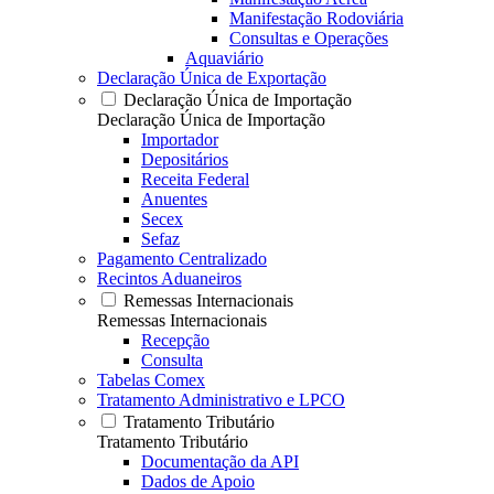
Manifestação Rodoviária
Consultas e Operações
Aquaviário
Declaração Única de Exportação
Declaração Única de Importação
Declaração Única de Importação
Importador
Depositários
Receita Federal
Anuentes
Secex
Sefaz
Pagamento Centralizado
Recintos Aduaneiros
Remessas Internacionais
Remessas Internacionais
Recepção
Consulta
Tabelas Comex
Tratamento Administrativo e LPCO
Tratamento Tributário
Tratamento Tributário
Documentação da API
Dados de Apoio