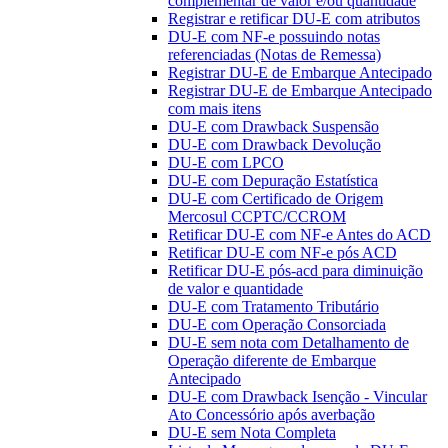
complementar de valor e/ou quantidade
Registrar e retificar DU-E com atributos
DU-E com NF-e possuindo notas
referenciadas (Notas de Remessa)
Registrar DU-E de Embarque Antecipado
Registrar DU-E de Embarque Antecipado
com mais itens
DU-E com Drawback Suspensão
DU-E com Drawback Devolução
DU-E com LPCO
DU-E com Depuração Estatística
DU-E com Certificado de Origem
Mercosul CCPTC/CCROM
Retificar DU-E com NF-e Antes do ACD
Retificar DU-E com NF-e pós ACD
Retificar DU-E pós-acd para diminuição
de valor e quantidade
DU-E com Tratamento Tributário
DU-E com Operação Consorciada
DU-E sem nota com Detalhamento de
Operação diferente de Embarque
Antecipado
DU-E com Drawback Isenção - Vincular
Ato Concessório após averbação
DU-E sem Nota Completa