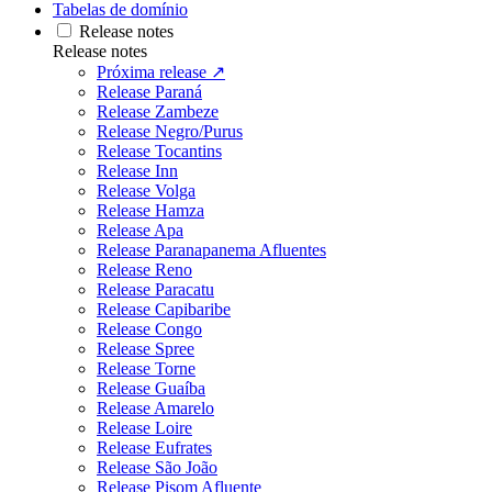
Tabelas de domínio
Release notes
Release notes
Próxima release ↗
Release Paraná
Release Zambeze
Release Negro/Purus
Release Tocantins
Release Inn
Release Volga
Release Hamza
Release Apa
Release Paranapanema Afluentes
Release Reno
Release Paracatu
Release Capibaribe
Release Congo
Release Spree
Release Torne
Release Guaíba
Release Amarelo
Release Loire
Release Eufrates
Release São João
Release Pisom Afluente