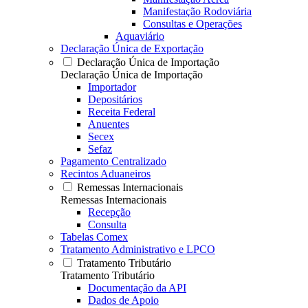
Manifestação Rodoviária
Consultas e Operações
Aquaviário
Declaração Única de Exportação
Declaração Única de Importação
Declaração Única de Importação
Importador
Depositários
Receita Federal
Anuentes
Secex
Sefaz
Pagamento Centralizado
Recintos Aduaneiros
Remessas Internacionais
Remessas Internacionais
Recepção
Consulta
Tabelas Comex
Tratamento Administrativo e LPCO
Tratamento Tributário
Tratamento Tributário
Documentação da API
Dados de Apoio