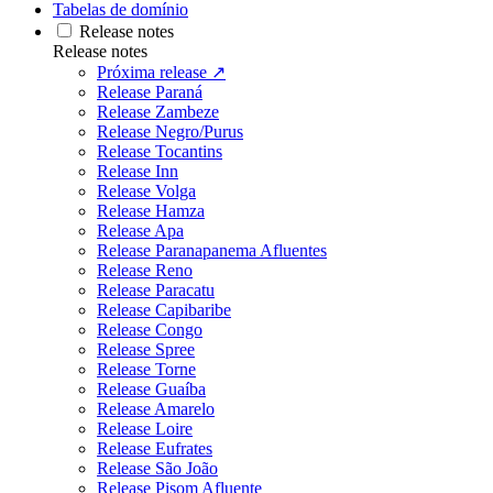
Tabelas de domínio
Release notes
Release notes
Próxima release ↗
Release Paraná
Release Zambeze
Release Negro/Purus
Release Tocantins
Release Inn
Release Volga
Release Hamza
Release Apa
Release Paranapanema Afluentes
Release Reno
Release Paracatu
Release Capibaribe
Release Congo
Release Spree
Release Torne
Release Guaíba
Release Amarelo
Release Loire
Release Eufrates
Release São João
Release Pisom Afluente