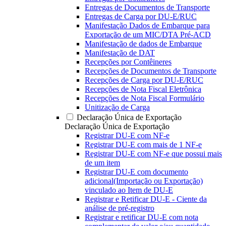
Entregas de Documentos de Transporte
Entregas de Carga por DU-E/RUC
Manifestação Dados de Embarque para
Exportação de um MIC/DTA Pré-ACD
Manifestação de dados de Embarque
Manifestação de DAT
Recepções por Contêineres
Recepções de Documentos de Transporte
Recepções de Carga por DU-E/RUC
Recepções de Nota Fiscal Eletrônica
Recepções de Nota Fiscal Formulário
Unitização de Carga
Declaração Única de Exportação
Declaração Única de Exportação
Registrar DU-E com NF-e
Registrar DU-E com mais de 1 NF-e
Registrar DU-E com NF-e que possui mais
de um item
Registrar DU-E com documento
adicional(Importação ou Exportação)
vinculado ao Item de DU-E
Registrar e Retificar DU-E - Ciente da
análise de pré-registro
Registrar e retificar DU-E com nota