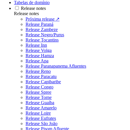
Tabelas de domínio
Release notes
Release notes
Próxima release ↗
Release Paraná
Release Zambeze
Release Negro/Purus
Release Tocantins
Release Inn
Release Volga
Release Hamza
Release Apa
Release Paranapanema Afluentes
Release Reno
Release Paracatu
Release Capibaribe
Release Congo
Release Spree
Release Torne
Release Guaíba
Release Amarelo
Release Loire
Release Eufrates
Release São João
Release Pisom Afluente