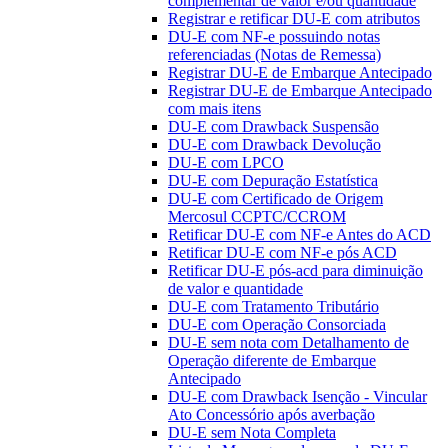
complementar de valor e/ou quantidade
Registrar e retificar DU-E com atributos
DU-E com NF-e possuindo notas
referenciadas (Notas de Remessa)
Registrar DU-E de Embarque Antecipado
Registrar DU-E de Embarque Antecipado
com mais itens
DU-E com Drawback Suspensão
DU-E com Drawback Devolução
DU-E com LPCO
DU-E com Depuração Estatística
DU-E com Certificado de Origem
Mercosul CCPTC/CCROM
Retificar DU-E com NF-e Antes do ACD
Retificar DU-E com NF-e pós ACD
Retificar DU-E pós-acd para diminuição
de valor e quantidade
DU-E com Tratamento Tributário
DU-E com Operação Consorciada
DU-E sem nota com Detalhamento de
Operação diferente de Embarque
Antecipado
DU-E com Drawback Isenção - Vincular
Ato Concessório após averbação
DU-E sem Nota Completa