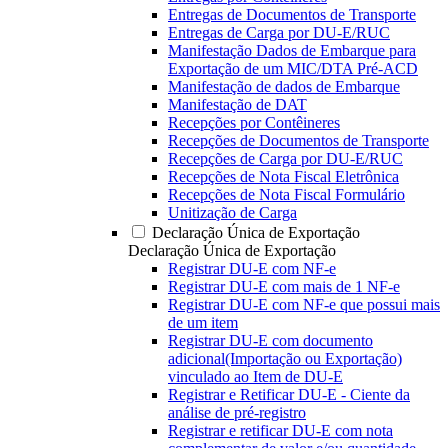
Entregas de Documentos de Transporte
Entregas de Carga por DU-E/RUC
Manifestação Dados de Embarque para
Exportação de um MIC/DTA Pré-ACD
Manifestação de dados de Embarque
Manifestação de DAT
Recepções por Contêineres
Recepções de Documentos de Transporte
Recepções de Carga por DU-E/RUC
Recepções de Nota Fiscal Eletrônica
Recepções de Nota Fiscal Formulário
Unitização de Carga
Declaração Única de Exportação
Declaração Única de Exportação
Registrar DU-E com NF-e
Registrar DU-E com mais de 1 NF-e
Registrar DU-E com NF-e que possui mais
de um item
Registrar DU-E com documento
adicional(Importação ou Exportação)
vinculado ao Item de DU-E
Registrar e Retificar DU-E - Ciente da
análise de pré-registro
Registrar e retificar DU-E com nota