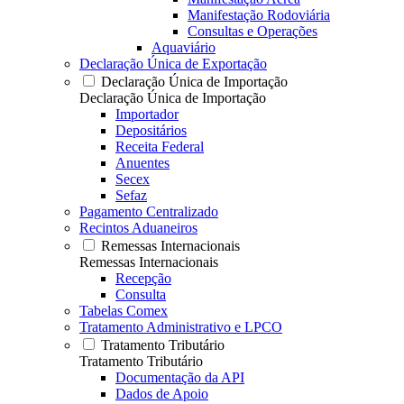
Manifestação Rodoviária
Consultas e Operações
Aquaviário
Declaração Única de Exportação
Declaração Única de Importação
Declaração Única de Importação
Importador
Depositários
Receita Federal
Anuentes
Secex
Sefaz
Pagamento Centralizado
Recintos Aduaneiros
Remessas Internacionais
Remessas Internacionais
Recepção
Consulta
Tabelas Comex
Tratamento Administrativo e LPCO
Tratamento Tributário
Tratamento Tributário
Documentação da API
Dados de Apoio