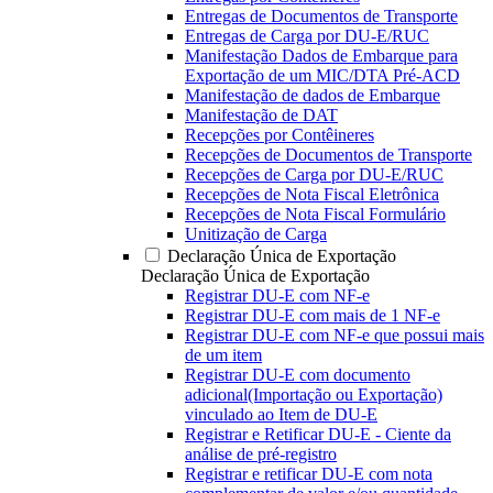
Entregas de Documentos de Transporte
Entregas de Carga por DU-E/RUC
Manifestação Dados de Embarque para
Exportação de um MIC/DTA Pré-ACD
Manifestação de dados de Embarque
Manifestação de DAT
Recepções por Contêineres
Recepções de Documentos de Transporte
Recepções de Carga por DU-E/RUC
Recepções de Nota Fiscal Eletrônica
Recepções de Nota Fiscal Formulário
Unitização de Carga
Declaração Única de Exportação
Declaração Única de Exportação
Registrar DU-E com NF-e
Registrar DU-E com mais de 1 NF-e
Registrar DU-E com NF-e que possui mais
de um item
Registrar DU-E com documento
adicional(Importação ou Exportação)
vinculado ao Item de DU-E
Registrar e Retificar DU-E - Ciente da
análise de pré-registro
Registrar e retificar DU-E com nota