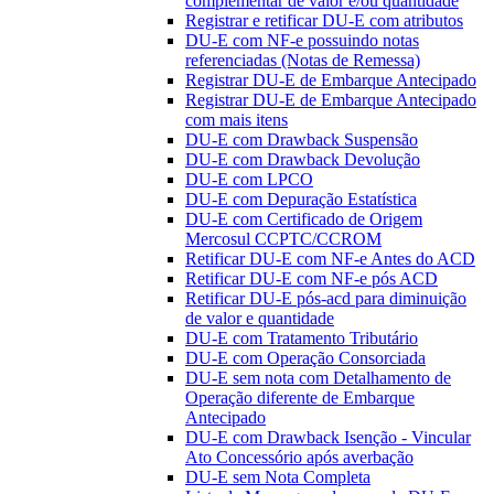
complementar de valor e/ou quantidade
Registrar e retificar DU-E com atributos
DU-E com NF-e possuindo notas
referenciadas (Notas de Remessa)
Registrar DU-E de Embarque Antecipado
Registrar DU-E de Embarque Antecipado
com mais itens
DU-E com Drawback Suspensão
DU-E com Drawback Devolução
DU-E com LPCO
DU-E com Depuração Estatística
DU-E com Certificado de Origem
Mercosul CCPTC/CCROM
Retificar DU-E com NF-e Antes do ACD
Retificar DU-E com NF-e pós ACD
Retificar DU-E pós-acd para diminuição
de valor e quantidade
DU-E com Tratamento Tributário
DU-E com Operação Consorciada
DU-E sem nota com Detalhamento de
Operação diferente de Embarque
Antecipado
DU-E com Drawback Isenção - Vincular
Ato Concessório após averbação
DU-E sem Nota Completa