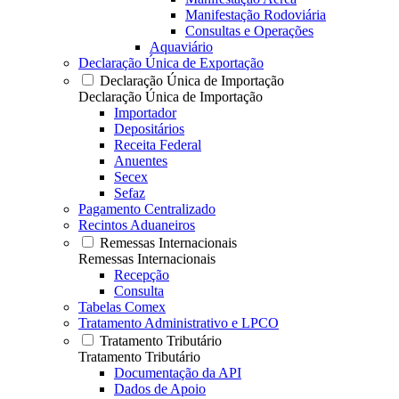
Manifestação Rodoviária
Consultas e Operações
Aquaviário
Declaração Única de Exportação
Declaração Única de Importação
Declaração Única de Importação
Importador
Depositários
Receita Federal
Anuentes
Secex
Sefaz
Pagamento Centralizado
Recintos Aduaneiros
Remessas Internacionais
Remessas Internacionais
Recepção
Consulta
Tabelas Comex
Tratamento Administrativo e LPCO
Tratamento Tributário
Tratamento Tributário
Documentação da API
Dados de Apoio