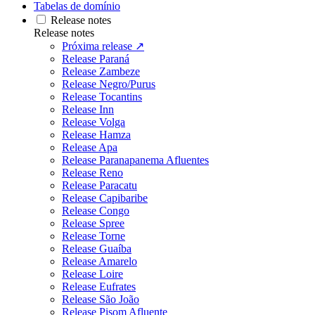
Tabelas de domínio
Release notes
Release notes
Próxima release ↗
Release Paraná
Release Zambeze
Release Negro/Purus
Release Tocantins
Release Inn
Release Volga
Release Hamza
Release Apa
Release Paranapanema Afluentes
Release Reno
Release Paracatu
Release Capibaribe
Release Congo
Release Spree
Release Torne
Release Guaíba
Release Amarelo
Release Loire
Release Eufrates
Release São João
Release Pisom Afluente