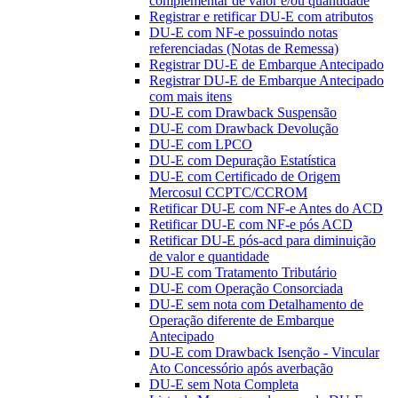
complementar de valor e/ou quantidade
Registrar e retificar DU-E com atributos
DU-E com NF-e possuindo notas
referenciadas (Notas de Remessa)
Registrar DU-E de Embarque Antecipado
Registrar DU-E de Embarque Antecipado
com mais itens
DU-E com Drawback Suspensão
DU-E com Drawback Devolução
DU-E com LPCO
DU-E com Depuração Estatística
DU-E com Certificado de Origem
Mercosul CCPTC/CCROM
Retificar DU-E com NF-e Antes do ACD
Retificar DU-E com NF-e pós ACD
Retificar DU-E pós-acd para diminuição
de valor e quantidade
DU-E com Tratamento Tributário
DU-E com Operação Consorciada
DU-E sem nota com Detalhamento de
Operação diferente de Embarque
Antecipado
DU-E com Drawback Isenção - Vincular
Ato Concessório após averbação
DU-E sem Nota Completa