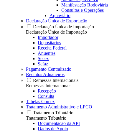
Manifestação Rodoviária
Consultas e Operações
Aquaviário
Declaração Única de Exportação
Declaração Única de Importação
Declaração Única de Importação
Importador
Depositários
Receita Federal
Anuentes
Secex
Sefaz
Pagamento Centralizado
Recintos Aduaneiros
Remessas Internacionais
Remessas Internacionais
Recepção
Consulta
Tabelas Comex
Tratamento Administrativo e LPCO
Tratamento Tributário
Tratamento Tributário
Documentação da API
Dados de Apoio