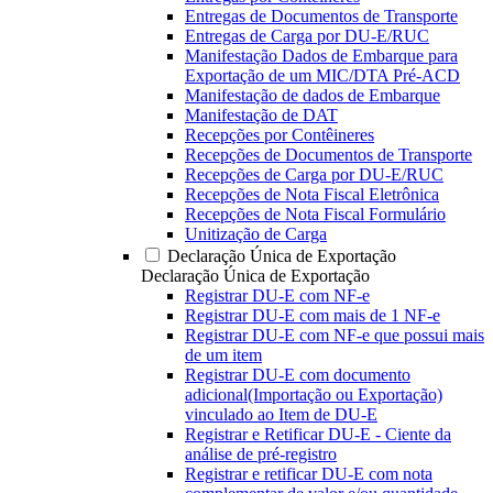
Entregas de Documentos de Transporte
Entregas de Carga por DU-E/RUC
Manifestação Dados de Embarque para
Exportação de um MIC/DTA Pré-ACD
Manifestação de dados de Embarque
Manifestação de DAT
Recepções por Contêineres
Recepções de Documentos de Transporte
Recepções de Carga por DU-E/RUC
Recepções de Nota Fiscal Eletrônica
Recepções de Nota Fiscal Formulário
Unitização de Carga
Declaração Única de Exportação
Declaração Única de Exportação
Registrar DU-E com NF-e
Registrar DU-E com mais de 1 NF-e
Registrar DU-E com NF-e que possui mais
de um item
Registrar DU-E com documento
adicional(Importação ou Exportação)
vinculado ao Item de DU-E
Registrar e Retificar DU-E - Ciente da
análise de pré-registro
Registrar e retificar DU-E com nota