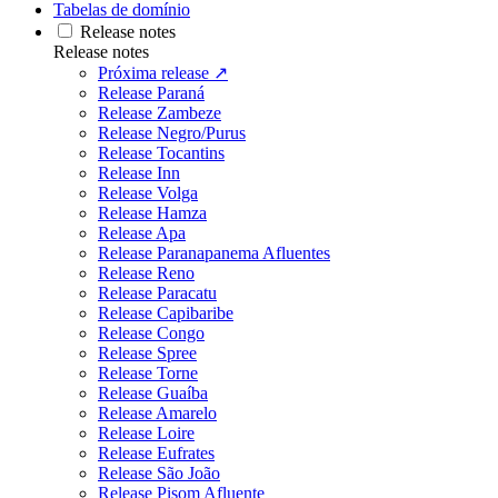
Tabelas de domínio
Release notes
Release notes
Próxima release ↗
Release Paraná
Release Zambeze
Release Negro/Purus
Release Tocantins
Release Inn
Release Volga
Release Hamza
Release Apa
Release Paranapanema Afluentes
Release Reno
Release Paracatu
Release Capibaribe
Release Congo
Release Spree
Release Torne
Release Guaíba
Release Amarelo
Release Loire
Release Eufrates
Release São João
Release Pisom Afluente